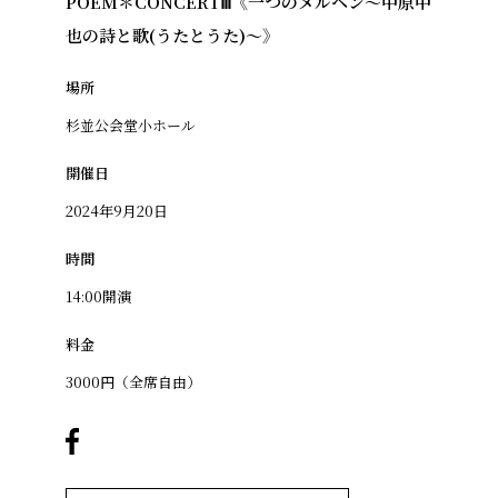
POEM＊CONCERTⅢ《一つのメルヘン〜中原中
也の詩と歌(うたとうた)〜》
場所
杉並公会堂小ホール
開催日
2024年9月20日
時間
14:00開演
料金
3000円（全席自由）