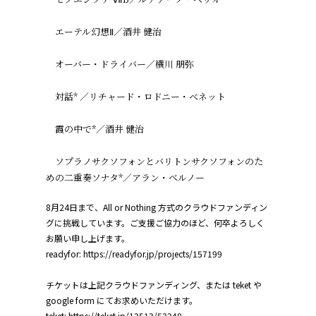
エーテル幻想Ⅱ／酒井 健治
オーバー・ドライバー／横川 朋弥
対話* ／リチャード・ロドニー・ベネット
霞の中で*／酒井 健治
ソプラノサクソフォンとバリトンサクソフォンのた
めの二重奏ソナタ*／アラン・べルノー
8月24日まで、All or Nothing 方式のクラウドファンディン
グに挑戦しています。ご支援ご協力のほど、何卒よろしく
お願い申し上げます。
readyfor: https://readyfor.jp/projects/157199
チケットは上記クラウドファンディング、または teket や
google form にてお求めいただけます。
teket: https://teket.jp/13513/53248