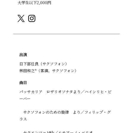
大学生以下2,000円
出演
日下部任良（サクソフォン）
林田和之*（客演、サクソフォン）
曲目
パッサカリア ロザリオソナタより／ハインリヒ・ビ
ーバー
サクソフォンのための旋律 より／フィリップ・グ
ラス
セクエンツァ Ⅶb／ルチアーノ・ベリオ