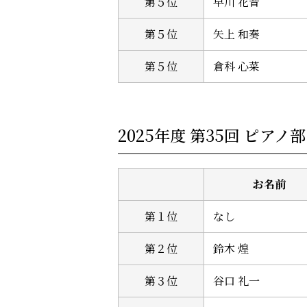
第５位
早川 花音
第５位
矢上 和奏
第５位
倉科 心菜
2025年度 第35回 ピア
お名前
第１位
なし
第２位
鈴木 煌
第３位
谷口 礼一