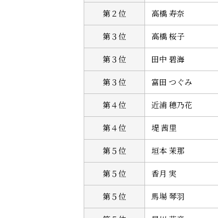
第２位
高橋 寿奈
第３位
高橋 桜子
第３位
田中 碧海
第３位
富田 つぐみ
第４位
近浦 穂乃花
第４位
堤 茜里
第５位
垣本 茉那
第５位
香月 実
第５位
馬場 琴羽