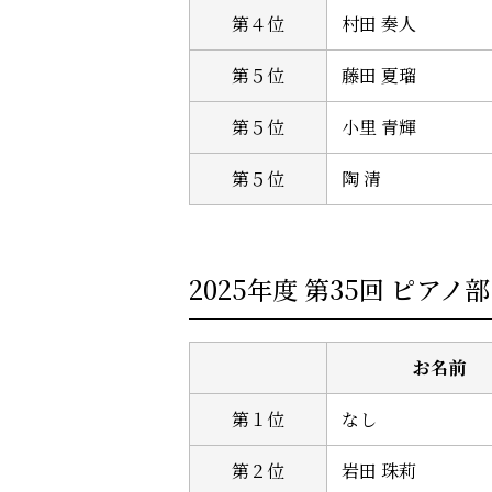
第４位
村田 奏人
第５位
藤田 夏瑠
第５位
小里 青輝
第５位
陶 清
2025年度 第35回 ピア
お名前
第１位
なし
第２位
岩田 珠莉