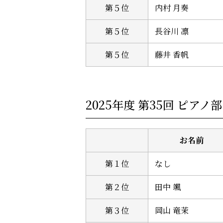
第５位
内村 月奏
第５位
長谷川 凛
第５位
藤井 香帆
2025年度 第35回 ピアノ
お名前
第１位
なし
第２位
田中 颯
第３位
岡山 竜茉