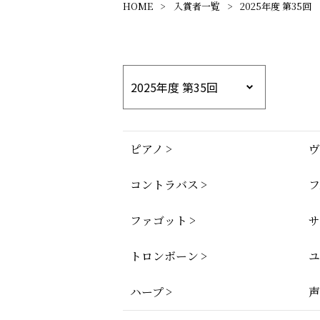
HOME
入賞者一覧
2025年度 第35回
ピアノ
ヴ
コントラバス
フ
ファゴット
サ
トロンボーン
ユ
ハープ
声