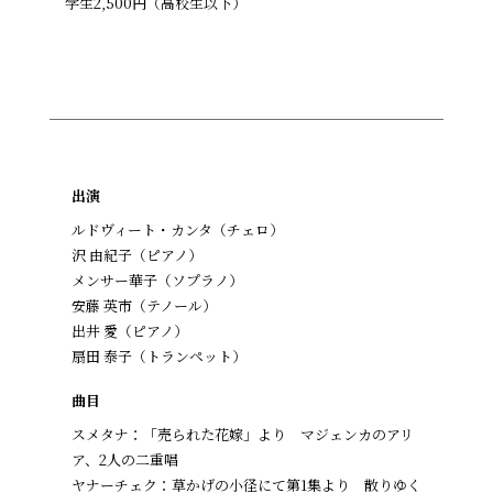
学生2,500円（高校生以下）
出演
ルドヴィート・カンタ（チェロ）
沢 由紀子（ピアノ）
メンサー華子（ソプラノ）
安藤 英市（テノール）
出井 愛（ピアノ）
扇田 泰子（トランペット）
曲目
スメタナ：「売られた花嫁」より マジェンカのアリ
ア、2人の二重唱
ヤナーチェク：草かげの小径にて第1集より 散りゆく