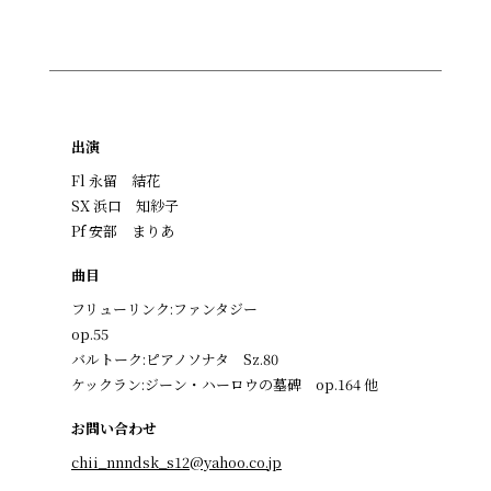
出演
Fl 永留 結花
SX 浜口 知紗子
Pf 安部 まりあ
曲目
フリューリンク:ファンタジー
op.55
バルトーク:ピアノソナタ Sz.80
ケックラン:ジーン・ハーロウの墓碑 op.164 他
お問い合わせ
chii_nnndsk_s12@yahoo.co.jp