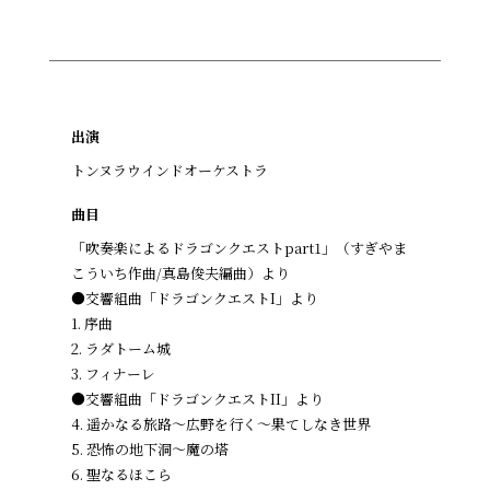
出演
トンヌラウインドオーケストラ
曲目
「吹奏楽によるドラゴンクエストpart1」（すぎやま
こういち作曲/真島俊夫編曲）より
●交響組曲「ドラゴンクエストI」より
1. 序曲
2. ラダトーム城
3. フィナーレ
●交響組曲「ドラゴンクエストII」より
4. 遥かなる旅路〜広野を行く～果てしなき世界
5. 恐怖の地下洞～魔の塔
6. 聖なるほこら