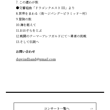
7. この道わが旅
●交響組曲「ドラゴンクエスト III」より
8.世界をまわる（街～ジパング～ピラミッド～村）
9.冒険の旅
10.海を越えて
11.おおぞらをとぶ
12.戦闘のテーマーアレフガルドにて〜勇者の挑戦
13.そして伝説へ
お問い合わせ
dqwindband@gmail.com
コンサート一覧へ