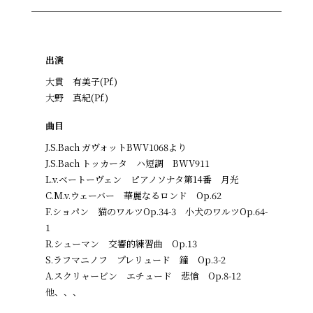
出演
大貫 有美子(Pf.)
大野 真紀(Pf.)
曲目
J.S.Bach ガヴォットBWV1068より
J.S.Bach トッカータ ハ短調 BWV911
L.v.ベートーヴェン ピアノソナタ第14番 月光
C.M.v.ウェーバー 華麗なるロンド Op.62
F.ショパン 猫のワルツOp.34-3 小犬のワルツOp.64-
1
R.シューマン 交響的練習曲 Op.13
S.ラフマニノフ プレリュード 鐘 Op.3-2
A.スクリャービン エチュード 悲愴 Op.8-12
他、、、