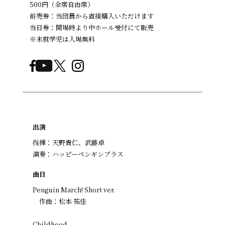
500円（全席自由席）
前売券：当団員から直接購入いただけます
当日券：開場時より中ホール受付にて販売
※未就学児は入場無料
出演
指揮：天野貴仁、武藤卓
演奏：ハッピーペンギンブラス
曲目
Penguin March! Short ver.
作曲：松本 祐佳
Childhood