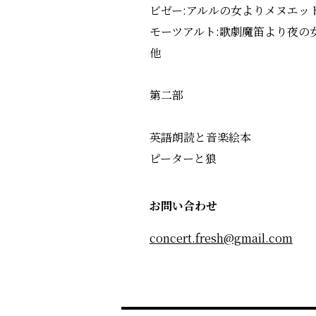
ビゼー:アルルの女よりメヌエッ
モーツアルト:歌劇魔笛より夜の
他
第二部
英語朗読と音楽絵本
ピーターと狼
お問い合わせ
concert.fresh@gmail.com