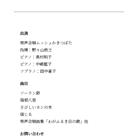
出演
男声合唱ムッシュかきつばた
指揮：野々山敬之
ピアノ：奥村明子
ピアノ：中嶋藍子
ソプラノ：田中喜子
曲目
ソーラン節
箱根八里
さびしいカシの木
信じる
男声合唱曲集「わがふるき日の歌」他
お問い合わせ