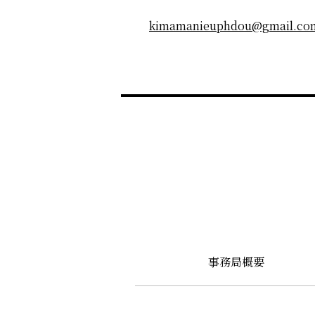
kimamanieuphdou@gmail.co
事務局概要