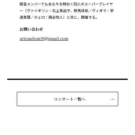
録音メンバーでもある今を時めく四人のスーパープレイヤ
ー（ヴァイオリン：石上真由子、對馬佳祐／ヴィオラ：安
達真理／チェロ：西谷牧人）と共に、開催する。
お問い合わせ
artrandom39@gmail.com
コンサート一覧へ