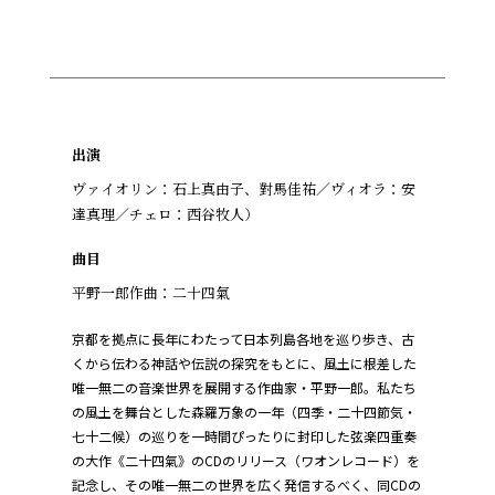
出演
ヴァイオリン：石上真由子、對馬佳祐／ヴィオラ：安
達真理／チェロ：西谷牧人）
曲目
平野一郎作曲：二十四氣
京都を拠点に長年にわたって日本列島各地を巡り歩き、古
くから伝わる神話や伝説の探究をもとに、風土に根差した
唯一無二の音楽世界を展開する作曲家・平野一郎。私たち
の風土を舞台とした森羅万象の一年（四季・二十四節気・
七十二候）の巡りを一時間ぴったりに封印した弦楽四重奏
の大作《二十四氣》のCDのリリース（ワオンレコード）を
記念し、その唯一無二の世界を広く発信するべく、同CDの