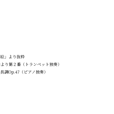
の絵」より抜粋
習曲より第２番（トランペット独奏）
長調Op.47（ピアノ独奏）