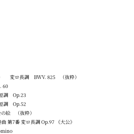
番 変ロ長調 BWV. 825 （抜粋）
 60
調 Op.23
調 Op.52
会の絵 （抜粋）
曲 第7番 変ロ長調 Op.97 《大公》
mino