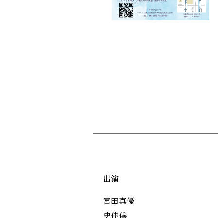
出演
宮田真優
史佳儀