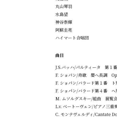
丸山琴羽
水島望
神谷泰輝
阿蘇圭亮
ハイマート合唱団
曲目
J.S.バッハ/パルティータ 第１
F. ショパン/舟歌 嬰ヘ長調 Op.
F. ショパン/バラード第１番 ト短
F. ショパン/バラード第４番 ヘ短
M. ムソルグスキー/組曲 展覧
L.v. べートーヴェン/ピアノ三重奏
C. モンテヴェルディ/Cantate Do