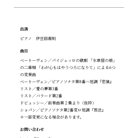
出演
ピアノ 伊豆田義明
曲目
ベートーヴェン／パイジェッロの歌劇 「水車屋の娘」
の二重唱 「わが心もはやうつろになりて」による6つ
の変奏曲
ベートーヴェン／ピアノソナタ第8番ハ短調『悲愴』
リスト／愛の夢第3番
リスト／バラード第2番
ドビュッシー／前奏曲第２集より（抜粋）
ショパン／ピアノソナタ第2番変ロ短調『葬送』
＊一部変更になる場合があります。
お問い合わせ