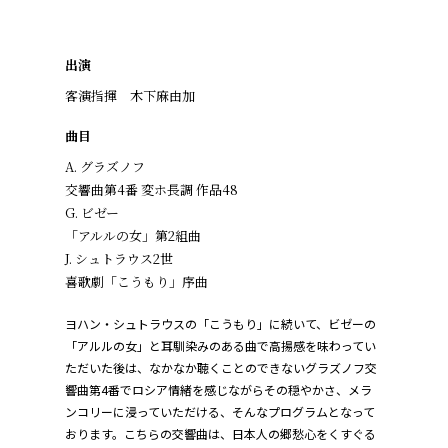
出演
客演指揮 木下麻由加
曲目
A. グラズノフ
交響曲第4番 変ホ長調 作品48
G. ビゼー
「アルルの女」第2組曲
J. シュトラウス2世
喜歌劇「こうもり」序曲
ヨハン・シュトラウスの「こうもり」に続いて、ビゼーの
「アルルの女」と耳馴染みのある曲で高揚感を味わってい
ただいた後は、なかなか聴くことのできないグラズノフ交
響曲第4番でロシア情緒を感じながらその穏やかさ、メラ
ンコリーに浸っていただける、そんなプログラムとなって
おります。こちらの交響曲は、日本人の郷愁心をくすぐる