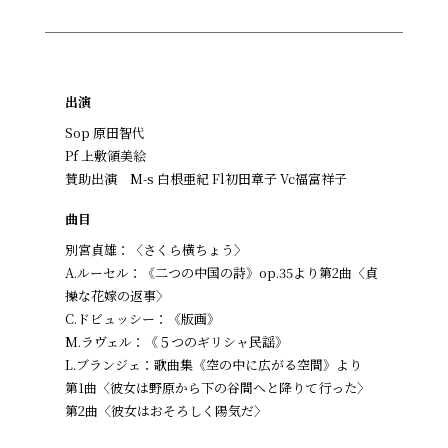
出演
Sop 原田智代
Pf 上敷領美絵
賛助出演 M-s 白根亜紀 Fl初田章子 Vc福富祥子
曲目
別宮貞雄：〈さくら横ちょう〉
A.ルーセル：《二つの中国の詩》op.35より第2曲〈貞
操な花嫁の返事〉
C.ドビュッシー：《版画》
M.ラヴェル：《５つのギリシャ民謡》
L.ブランジェ：歌曲集《空の中に広がる空間》より
第1曲〈彼女は野原から下の谷間へと降りて行った〉
第2曲〈彼女はおそろしく陽気だ〉