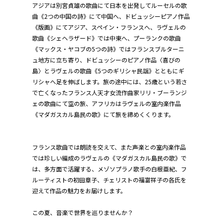
アジアは別宮貞雄の歌曲にて日本を出発してルーセルの歌
曲《2つの中国の詩》にて中国へ、ドビュッシーピアノ作品
《版画》にてアジア、スペイン・フランスへ、ラヴェルの
歌曲《シェヘラザード》では中東へ、プーランクの歌曲
《マックス・ヤコブの5つの詩》ではフランスブルターニ
ュ地方に立ち寄り、ドビュッシーのピアノ作品〈喜びの
島〉とラヴェルの歌曲《5つのギリシャ民謡》とともにギ
リシャへ足を伸ばします。旅の途中には、25歳という若さ
で亡くなったフランス人天才女流作曲家リリ・ブーランジ
ェの歌曲にて空の旅、アフリカはラヴェルの室内楽作品
《マダガスカル島民の歌》にて旅を締めくくります。
フランス歌曲では朗読を交えて、また声楽との室内楽作品
では珍しい編成のラヴェルの《マダガスカル島民の歌》で
は、多方面で活躍する、メゾソプラノ歌手の白根亜紀、フ
ルーティストの初田章子、チェリストの福富祥子の各氏を
迎えて作品の魅力をお届けします。
この夏、音楽で世界を巡りませんか？