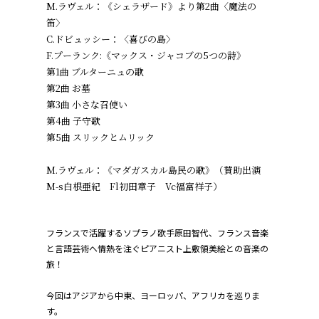
M.ラヴェル：《シェラザード》より第2曲〈魔法の
笛〉
C.ドビュッシー：〈喜びの島〉
F.プーランク:《マックス・ジャコブの5つの詩》
第1曲 ブルターニュの歌
第2曲 お墓
第3曲 小さな召使い
第4曲 子守歌
第5曲 スリックとムリック
M.ラヴェル：《マダガスカル島民の歌》（賛助出演
M-s白根亜紀 Fl初田章子 Vc福富祥子）
フランスで活躍するソプラノ歌手原田智代、フランス音楽
と言語芸術へ情熱を注ぐピアニスト上敷領美絵との音楽の
旅！
今回はアジアから中東、ヨーロッパ、アフリカを巡りま
す。