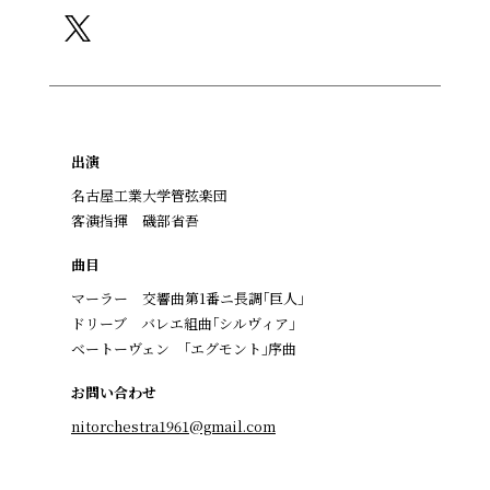
出演
名古屋工業大学管弦楽団
客演指揮 磯部省吾
曲目
マーラー 交響曲第1番ニ長調｢巨人｣
ドリーブ バレエ組曲｢シルヴィア｣
ベートーヴェン ｢エグモント｣序曲
お問い合わせ
nitorchestra1961@gmail.com