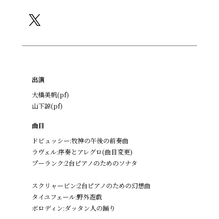
出演
大橋美帆(pf)
山下諒(pf)
曲目
ドビュッシー:牧神の午後の前奏曲
ラヴェル:序奏とアレグロ(曲目変更)
プーランク:2台ピアノのためのソナタ
スクリャービン:2台ピアノのための幻想曲
タイユフェール:野外遊戯
ボロディン:ダッタン人の踊り