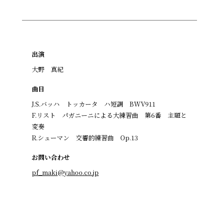
出演
大野 真紀
曲目
J.S.バッハ トッカータ ハ短調 BWV911
F.リスト パガニーニによる大練習曲 第6番 主題と
変奏
R.シューマン 交響的練習曲 Op.13
お問い合わせ
pf_maki@yahoo.co.jp