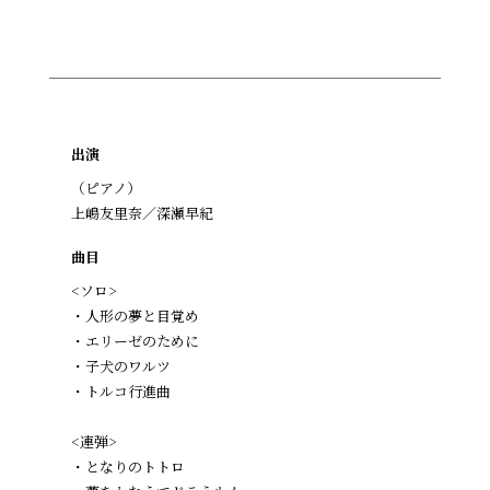
出演
（ピアノ）
上嶋友里奈／深瀬早紀
曲目
<ソロ>
・人形の夢と目覚め
・エリーゼのために
・子犬のワルツ
・トルコ行進曲
<連弾>
・となりのトトロ