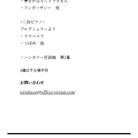
・夢をかなえてドラえもん
・アンダーザシー 他
<二台ピアノ>
ブルグミュラーより
・アラベスク
・つばめ 他
・ハンガリー狂詩曲 第2番
3歳以下入場不可
お問い合わせ
produce@office-rerun.com