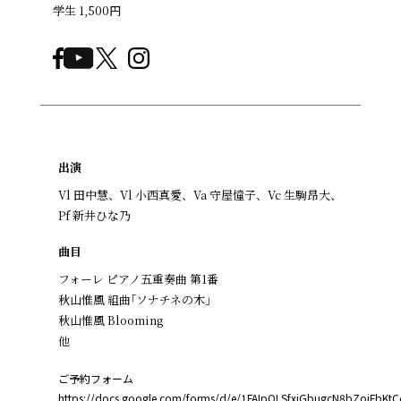
学生 1,500円
出演
Vl 田中慧、Vl 小西真愛、Va 守屋憧子、Vc 生駒昂大、
Pf 新井ひな乃
曲目
フォーレ ピアノ五重奏曲 第1番
秋山惟風 組曲｢ソナチネの木｣
秋山惟風 Blooming
他
ご予約フォーム
https://docs.google.com/forms/d/e/1FAIpQLSfxjGbugcN8bZoiFbK