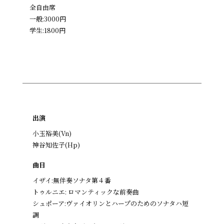
全自由席
一般:3000円
学生:1800円
出演
小玉裕美(Vn)
神谷知佐子(Hp)
曲目
イザイ:無伴奏ソナタ第４番
トゥルニエ: ロマンティックな前奏曲
シュポーア:ヴァイオリンとハープのためのソナタハ短
調