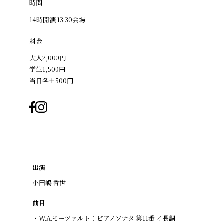
時間
14時開演 13:30会場
料金
大人2,000円
学生1,500円
当日各＋500円
出演
小田嶋 香世
曲目
・W.A.モーツァルト：ピアノソナタ 第11番 イ長調