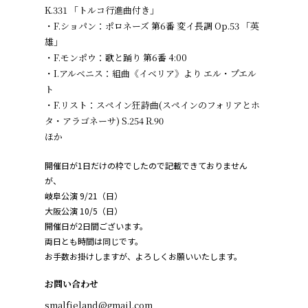
K.331 「トルコ行進曲付き」
・F.ショパン：ポロネーズ 第6番 変イ長調 Op.53 「英
雄」
・F.モンポウ：歌と踊り 第6番 4:00
・I.アルベニス：組曲《イベリア》より エル・プエル
ト
・F.リスト：スペイン狂詩曲(スペインのフォリアとホ
タ・アラゴネーサ) S.254 R.90
ほか
開催日が1日だけの枠でしたので記載できておりません
が、
岐阜公演 9/21（日）
大阪公演 10/5（日）
開催日が2日間ございます。
両日とも時間は同じです。
お手数お掛けしますが、よろしくお願いいたします。
お問い合わせ
smalfieland@gmail.com