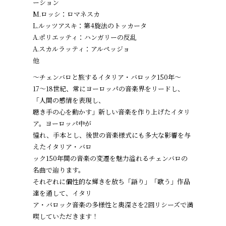
ーション
M.ロッシ：ロマネスカ
L.ルッツアスキ：第4旋法のトッカータ
A.ポリエッティ：ハンガリーの反乱
A.スカルラッティ：アルペッジョ
他
～チェンバロと旅するイタリア・バロック150年～
17～18世紀、常にヨーロッパの音楽界をリードし、
「人間の感情を表現し、
聴き手の心を動かす」新しい音楽を作り上げたイタリ
ア。ヨーロッパ中が
憧れ、手本とし、後世の音楽様式にも多大な影響を与
えたイタリア・バロ
ック150年間の音楽の変遷を魅力溢れるチェンバロの
名曲で辿ります。
それぞれに個性的な輝きを放ち「語り」「歌う」作品
達を通して、イタリ
ア・バロック音楽の多様性と奥深さを2回リシーズで満
喫していただきます！