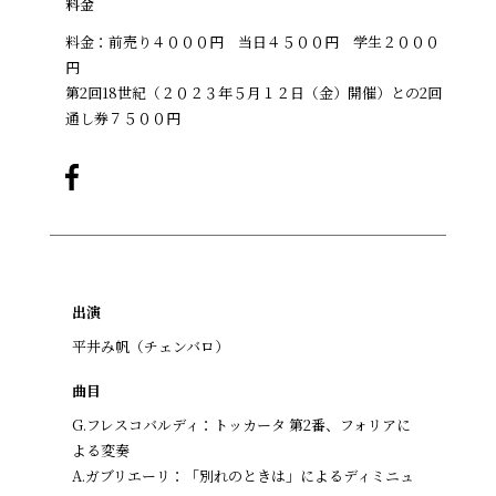
料金
料金：前売り４０００円 当日４５００円 学生２０００
円
第2回18世紀（２０２３年５月１２日（金）開催）との2回
通し券７５００円
出演
平井み帆（チェンバロ）
曲目
G.フレスコバルディ：トッカータ 第2番、フォリアに
よる変奏
A.ガブリエーリ：「別れのときは」によるディミニュ