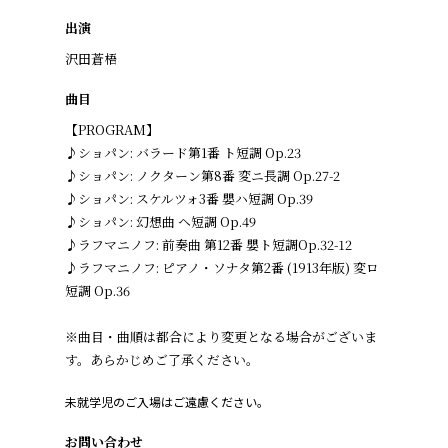
出演
沢田蒼梧
曲目
【PROGRAM】
♪ショパン: バラード第1番 ト短調 Op.23
♪ショパン: ノクターン第8番 変ニ長調 Op.27-2
♪ショパン: スケルツォ3番 嬰ハ短調 Op.39
♪ショパン: 幻想曲 ヘ短調 Op.49
♪ラフマニノフ: 前奏曲 第12番 嬰ト短調Op.32-12
♪ラフマニノフ: ピアノ・ソナタ第2番 (1913年版) 変ロ
短調 Op.36
​※曲目・曲順は都合により変更となる場合がございま
す。あらかじめご了承ください。
未就学児のご入場はご遠慮ください。
お問い合わせ