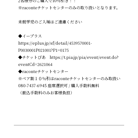
2名様分のご購入で10％引き！！
※raconteチケットセンターのみの取り扱いとなります。
未就学児のご入場はご遠慮ください
◆イープラス
https://eplus.jp/sf/detail/4539570001-
P0030001P021001?P1=0175
◆チケットぴあ https://t.pia.jp/pia/event/event.do?
eventCd=2621064
◆raconteチケットセンター
※ペア割１０％引はraconteチケットセンターのみ取扱い
080-7437-6945​ 座席選択可 / 購入手数料無料
（振込手数料のみお客様負担）