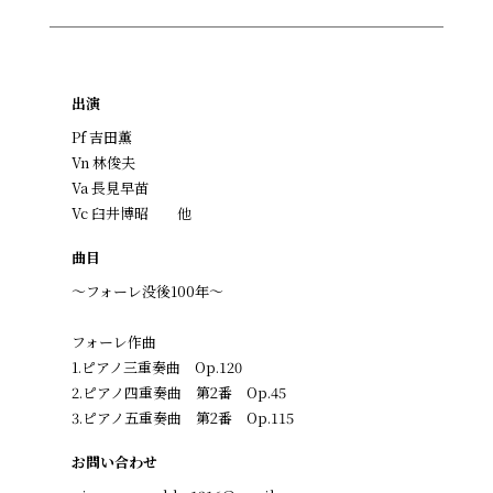
出演
Pf 吉田薫
Vn 林俊夫
Va 長見早苗
Vc 臼井博昭 他
曲目
〜フォーレ没後100年〜
フォーレ作曲
1.ピアノ三重奏曲 Op.120
2.ピアノ四重奏曲 第2番 Op.45
3.ピアノ五重奏曲 第2番 Op.115
お問い合わせ