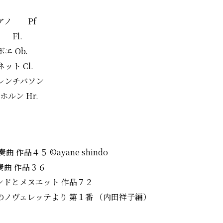
アノ Pf
 Fl.
エ Ob.
ト Cl.
レンチバソン
ルン Hr.
作品４５ ©ayane shindo
奏曲 作品３６
ンドとメヌエット 作品７２
のノヴェレッテより 第１番 （内田祥子編）