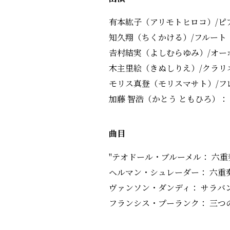
有本紘子（アリモトヒロコ）/ピ
知久翔（ちくかける）/フルート
𠮷村結実（よしむらゆみ）/オーボ
木主里絵（きぬしりえ）/クラリネッ
モリス真登（モリスマサト）/フ
加藤 智浩（かとう ともひろ）： ホ
曲目
"テオドール・ブルーメル： 六重奏曲 
ヘルマン・シュレーダー： 六重
ヴァンソン・ダンディ： サラバ
フランシス・プーランク： 三つ