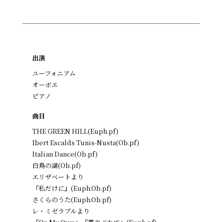
出演
ユーフォニアム
オーボエ
ピアノ
曲目
THE GREEN HILL(Euph.pf)
Ibert Escalds Tunis-Nusta(Ob.pf)
Italian Dance(Ob.pf)
白鳥の湖(Ob.pf)
エリザベートより
『私だけに』(Euph.Ob.pf)
さくらのうた(Euph.Ob.pf)
レ・ミゼラブルより