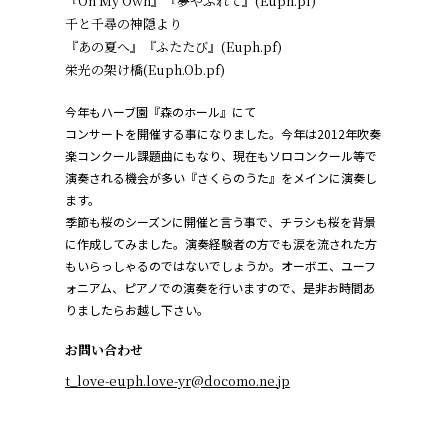
『On My Own』『夢やぶれて』(Euph.pf)
千と千尋の神隠より
『あの夏へ』『ふたたび』(Euph.pf)
栄光の架け橋(Euph.Ob.pf)
今年もハーブ園『森のホール』にて
コンサートを開催する事になりました。今年は2012年吹奏
楽コンクール課題曲にもなり、現在もソロコンクール等で
演奏される機会が多い『さくらのうた』をメインに演奏し
ます。
季節も桜のシーズンに開催と言う事で、チラシも桜を背景
に作成してみました。演奏経験者の方でも涙を流された方
もいらっしゃるのではないでしょうか。オーボエ、ユーフ
ォニアム、ピアノでの演奏を行いますので、是非お時間あ
りましたらお越し下さい。
お問い合わせ
t_love-euph.love-yr@docomo.ne.jp