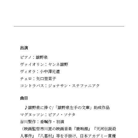
出演
ピアノ：舘野泉
ヴァイオリン：ヤンネ舘野
ヴィオラ：小中澤元道
チェロ：矢口里菜子
コントラバス：ジョナサン・ステファニアク
曲目
♪舘野泉に捧ぐ/「舘野泉左手の文庫」助成作品
マグヌッソン：ピアノ・ソナタ
谷川賢作：委嘱作・初演
（映画監督市川崑の映画音楽『鹿鳴館』『天河伝説殺
人事件』『八墓村』等を手掛け、日本アカデミー賞優