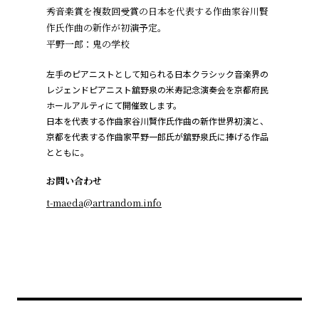
秀音楽賞を複数回受賞の日本を代表する作曲家谷川賢
作氏作曲の新作が初演予定。
平野一郎：鬼の学校
左手のピアニストとして知られる日本クラシック音楽界の
レジェンドピアニスト舘野泉の米寿記念演奏会を京都府民
ホールアルティにて開催致します。
日本を代表する作曲家谷川賢作氏作曲の新作世界初演と、
京都を代表する作曲家平野一郎氏が舘野泉氏に捧げる作品
とともに。
お問い合わせ
t-maeda@artrandom.info