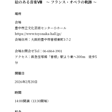
絵のある音楽Ⅷ ～ フランス・オペラの軌跡 ～
場所
会場
豊中市立文化芸術センター小ホール
https://www.toyonaka-hall.jp/
会場住所：大阪府豊中市曽根東町3-7-2
会場お問合せTel：06-6864-3901
アクセス：阪急宝塚線「曽根」駅より東へ300m 徒歩5
分
開催日
2026年2月20日
時間
14:00開演（13:30開場）
料金