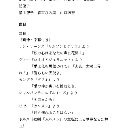
渓優子
星山智子 森重ひろ美 山口珠奈
曲目
曲目
《画像・字幕付き》
サン・サーンス『サムソンとデリラ』より
「私の心はあなたの声に花開く」
グノー『ロミオとジュリエット』より
「愛よ私を勇気づけて」「ああ、太陽よ昇
れ！」「愛らしい天使よ」
カンプラ『ダフネ』より
「愛の神が戦いを挑むとき」
シャルパンティエ『ルイーズ』より
「その日から」
ビゼー『カルメン』より
「何も怖れることはない」
ボルヌ《歌劇『カルメン』の主題による華麗なる幻想
曲》