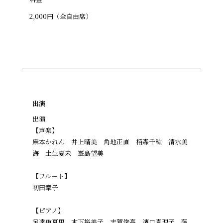
2,000円（全自由席）
出演
出演
【声楽】
麻本かれん 井上晴美 角地正直 栢森千紘 清水美
海 土生夏未 峯島望美
【フルート】
初田章子
【ピアノ】
足達侑夏里 木下裕美子 志賀俊亮 濱口真理子 藤