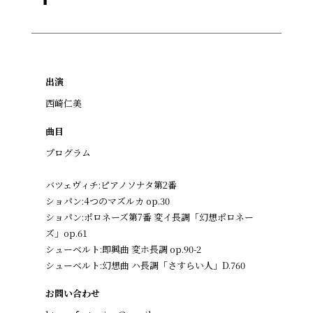
出演
西崎仁美
曲目
プログラム
バツェヴィチ:ピアノソナタ第2番
ショパン:4つのマズルカ op.30
ショパン:ポロネーズ第7番 変イ長調「幻想ポロネー
ズ」op.61
シューベルト:即興曲 変ホ長調 op.90-2
シューベルト:幻想曲 ハ長調「さすらい人」D.760
お問い合わせ