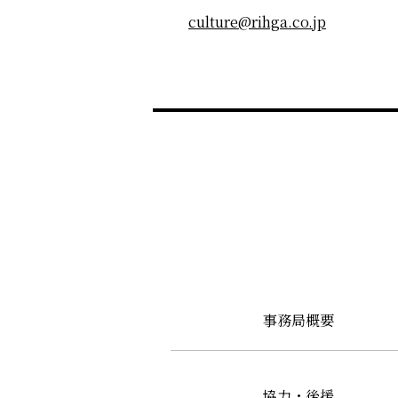
culture@rihga.co.jp
事務局概要
協力・後援