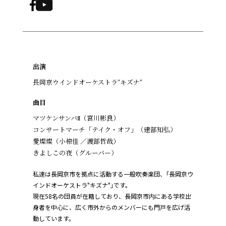
出演
長岡京ウインドオーケストラ”キズナ” ​
曲目
マツケンサンバⅡ（宮川彬良）
コンサートマーチ「テイク・オフ」（建部知弘）
愛燦燦（小椋佳 ／渡部哲哉）
きよしこの夜（グルーバー）
私達は長岡京市を拠点に活動する一般吹奏楽団、｢長岡京ウ
インドオーケストラ"キズナ"｣です。
現在58名の団員が在籍しており、長岡京市内にある学校出
身者を中心に、広く市外からのメンバーにも門戸を広げ活
動しています。