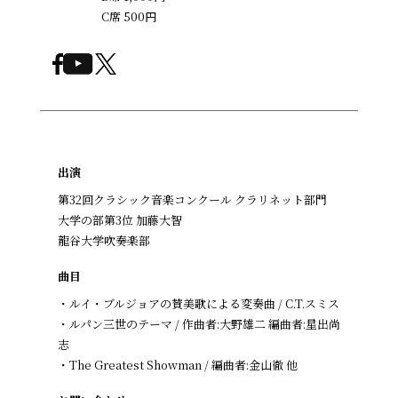
C席 500円
出演
第32回クラシック音楽コンクール クラリネット部門
大学の部第3位 加藤大智
龍谷大学吹奏楽部
曲目
・ルイ・ブルジョアの賛美歌による変奏曲 / C.T.スミス
・ルパン三世のテーマ / 作曲者:大野雄二 編曲者:星出尚
志
・The Greatest Showman / 編曲者:金山徹 他