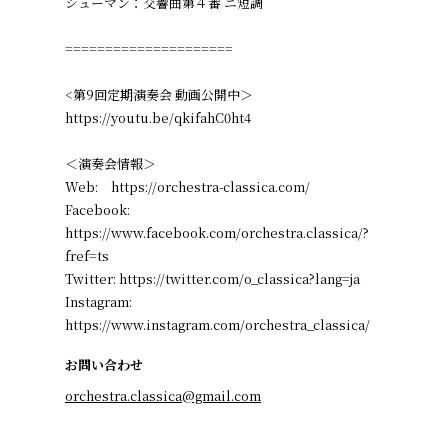
シューマン：交響曲第４番 ニ短調
=====================
<第9回定期演奏会 動画公開中＞
https://youtu.be/qkifahC0ht4
＜演奏会情報＞
Web: https://orchestra-classica.com/
Facebook:
https://www.facebook.com/orchestra.classica/?
fref=ts
Twitter: https://twitter.com/o_classica?lang=ja
Instagram:
https://www.instagram.com/orchestra_classica/
お問い合わせ
orchestra.classica@gmail.com