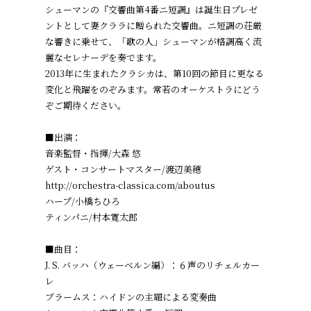
シューマンの『交響曲第4番ニ短調』は誕生日プレゼ
ントとして妻クララに贈られた交響曲。ニ短調の荘厳
な響きに乗せて、「歌の人」シューマンが格調高く流
麗なセレナーデを奏でます。
2013年に生まれたクラシカは、第10回の節目に更なる
変化と飛躍をのぞみます。常若のオーケストラにどう
ぞご期待ください。
■出演：
音楽監督・指揮/大森 悠
ゲスト・コンサートマスター/渡辺美穂
http://orchestra-classica.com/aboutus
ハープ/小橋ちひろ
ティンパニ/村本寛太郎
■曲目：
J. S. バッハ（ウェーベルン編）：６声のリチェルカー
レ
ブラームス：ハイドンの主題による変奏曲