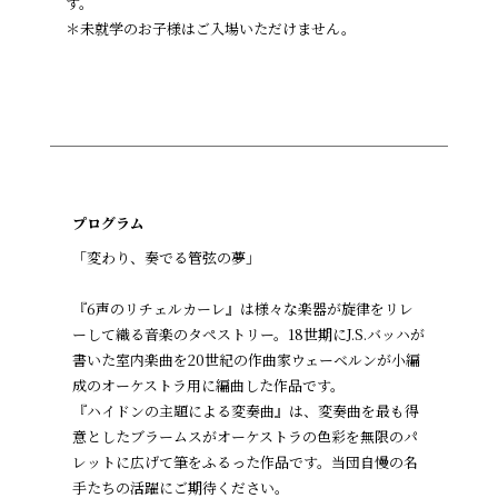
す。
＊未就学のお子様はご入場いただけません。
プログラム
「変わり、奏でる管弦の夢」
『6声のリチェルカーレ』は様々な楽器が旋律をリレ
ーして織る音楽のタペストリー。18世期にJ.S.バッハが
書いた室内楽曲を20世紀の作曲家ウェーベルンが小編
成のオーケストラ用に編曲した作品です。
『ハイドンの主題による変奏曲』は、変奏曲を最も得
意としたブラームスがオーケストラの色彩を無限のパ
レットに広げて筆をふるった作品です。当団自慢の名
手たちの活躍にご期待ください。