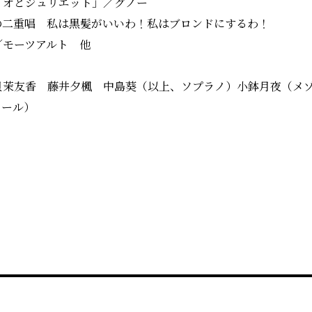
ミオとジュリエット」／グノー
の二重唱 私は黒髪がいいわ！私はブロンドにするわ！
／モーツアルト 他
貝茉友香 藤井夕楓 中島葵（以上、ソプラノ）小鉢月夜（メ
ノール）