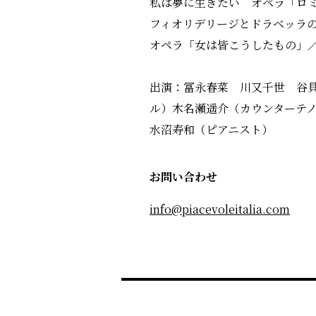
私は夢に生きたい オペラ「ロ
フィオリデリージとドラベッラ
オペラ「女は皆こうしたもの」
出演：冨永春菜 川又千世 谷
ル）木名瀬遥介（カウンターテ
水沼寿和（ピアニスト）
お問い合わせ
info@piacevoleitalia.com