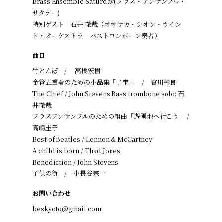
Brass Ensemble Saturday(ブラス・アンサンブル・
サタデー)
特別ゲスト 石井 徹哉（オオサカ・シオン・ウイン
ド・オーケストラ バストロンボーン奏者）
曲目
竹とんぼ / 高橋宏樹
金管五重奏のための小品集「子宝」 / 宮川彬良
The Chief / John Stevens Bass trombone solo: 石
井徹哉
ブラスアンサンブルのための組曲「遊園地へ行こう」 /
高嶋圭子
Best of Beatles / Lennon & McCartney
A child is born / Thad Jones
Benediction / John Stevens
子供の街 / 小長谷宗一
お問い合わせ
beskyoto@gmail.com