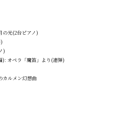
月の光(2台ピアノ)
)
ノ)
): オペラ「魔笛」より(連弾)
めのカルメン幻想曲