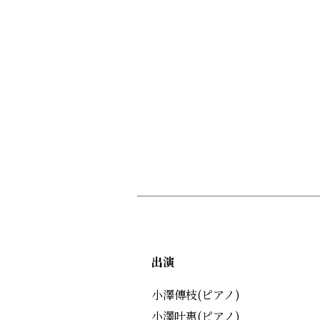
出演
小澤傳枝(ピアノ)
小澤叶惠(ピアノ)