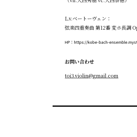
（vn.大西秀朋 vc.大西泰徳）
L.v.ベートーヴェン：
弦楽四重奏曲 第12番 変ホ長調 Op
HP：https://kobe-bach-ensemble.mystr
お問い合わせ
toi3.violin@gmail.com