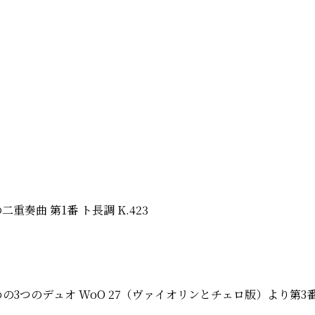
奏曲 第1番 ト長調 K.423
3つのデュオ WoO 27（ヴァイオリンとチェロ版）より第3番