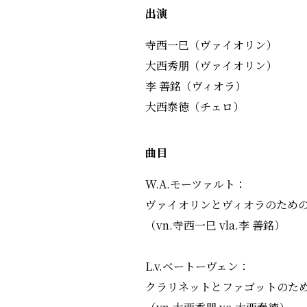
出演
寺西一巳（ヴァイオリン）
大西秀朋（ヴァイオリン）
李 善銘（ヴィオラ）
大西泰徳（チェロ）
曲目
W.A.モーツァルト：
ヴァイオリンとヴィオラのための二重
（vn.寺西一巳 vla.李 善銘）
L.v.ベートーヴェン：
クラリネットとファゴットのための