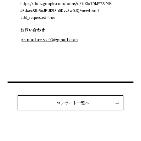
https://docs.google.com/forms/d/1fXlo7DMY7SfYIK-
JEdxec8fb5nJPUI2t3h0Dvv8w0JQ/viewform?
edit_requested=true
お問い合わせ
printarbre.sx.03@gmail.com
コンサート一覧へ