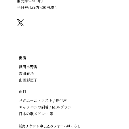
前売学生500円
当日券は両方500円増し
出演
織田木野香
吉田春乃
山西彩恵子
曲目
パガニーニ・ロスト / 長生淳
キャラバンの到着 / M.ルグラン
日本の歌メドレー 等
前売チケット申し込みフォームはこちら