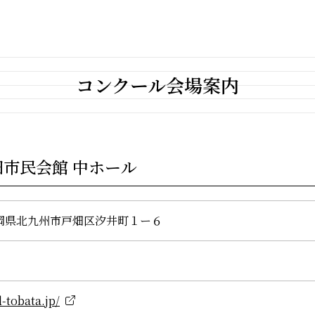
コンクール会場案内
畑市民会館 中ホール
 福岡県北九州市戸畑区汐井町１ー６
-tobata.jp/