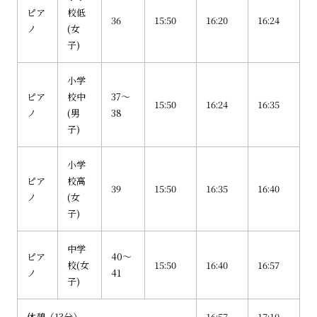
ピア
校低
36
15:50
16:20
16:24
ノ
(女
子)
小学
ピア
校中
37～
15:50
16:24
16:35
ノ
(男
38
子)
小学
ピア
校高
39
15:50
16:35
16:40
ノ
(女
子)
中学
ピア
40～
校(女
15:50
16:40
16:57
ノ
41
子)
休憩（13分）
16:57
17:10