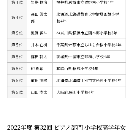
第４位
岩嵜 柊治
福井県:敦賀市立粟野南小学校4年
髙田 眞太
北海道:北海道教育大学附属函館小学
第４位
郎
校4年
第５位
滋賀 練斗
神奈川県:横浜市立西本郷小学校3年
第５位
井本 在樹
千葉県:市原市立ちはら台桜小学校4年
第５位
篠田 幹太
茨城県:土浦市立都和小学校4年
第５位
硲 樹希
和歌山県:稲成小学校4年
第５位
前田 旭陽
北海道:北海道士別市立糸魚小学校4年
第５位
山田 湊太
大阪府:扇町小学校4年
2022年度 第32回 ピアノ部門 小学校高学年女