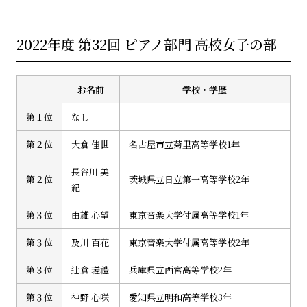
2022年度 第32回 ピアノ部門 高校女子の部
お名前
学校・学歴
第１位
なし
第２位
大倉 佳世
名古屋市立菊里高等学校1年
長谷川 美
第２位
茨城県立日立第一高等学校2年
紀
第３位
由雄 心望
東京音楽大学付属高等学校1年
第３位
及川 百花
東京音楽大学付属高等学校2年
第３位
辻倉 瑳禮
兵庫県立西宮高等学校2年
第３位
神野 心咲
愛知県立明和高等学校3年