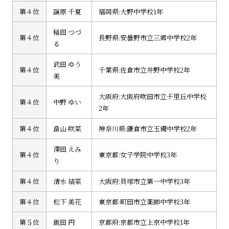
第４位
譲原 千夏
福岡県:大野中学校1年
稲田 つづ
第４位
長野県:安曇野市立三郷中学校2年
る
武田 ゆう
第４位
千葉県:佐倉市立井野中学校2年
美
大阪府:大阪府吹田市立千里丘中学校
第４位
中野 ゆい
2年
第４位
畠山 咲菜
神奈川県:鎌倉市立玉縄中学校2年
澤田 えみ
第４位
東京都:女子学院中学校3年
り
第４位
清水 結菜
大阪府:貝塚市立第一中学校3年
第４位
松下 美花
東京都:町田市立薬師中学校3年
第５位
飯田 円
京都府:京都市立上京中学校1年