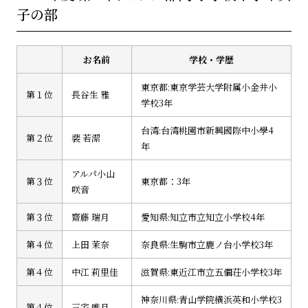
子の部
お名前
学校・学歴
東京都:東京学芸大学附属小金井小
第１位
長谷生 雅
学校3年
台湾:台湾桃園市新興國際中小學4
第２位
裴 若潔
年
アルパ小山
第３位
東京都：3年
咲音
第３位
齋藤 瑞月
愛知県:知立市立知立小学校4年
第４位
上田 茉奈
奈良県:生駒市立鹿ノ台小学校3年
第４位
中江 莉里佳
滋賀県:東近江市立五個荘小学校3年
神奈川県:青山学院横浜英和小学校3
第４位
三宅 唯月