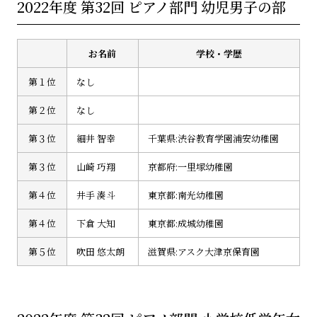
2022年度 第32回 ピアノ部門 幼児男子の部
お名前
学校・学歴
第１位
なし
第２位
なし
第３位
細井 智幸
千葉県:渋谷教育学園浦安幼稚園
第３位
山崎 巧翔
京都府:一里塚幼稚園
第４位
井手 湊斗
東京都:南光幼稚園
第４位
下倉 大知
東京都:成城幼稚園
第５位
吹田 悠太朗
滋賀県:アスク大津京保育園