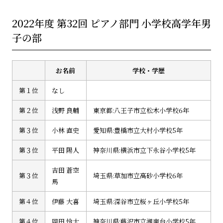
2022年度 第32回 ピアノ部門 小学校高学年男
子の部
お名前
学校・学歴
第１位
なし
第２位
浅野 良輔
東京都:八王子市立松木小学校6年
第３位
小林 直史
愛知県:豊橋市立大村小学校5年
第３位
平田 陽人
神奈川県:横浜市立下永谷小学校5年
吉田 蒼空
第３位
埼玉県:草加市立高砂小学校6年
馬
第４位
伊藤 大喜
埼玉県:深谷市立桜ヶ丘小学校5年
第４位
岡田 怜大
神奈川県:藤沢市立湘南台小学校5年