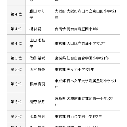
藤田 ゆり
大阪府:大阪府吹田市立東山田小学校1
第４位
子
年
第４位
楊 沐晨
台湾:台湾台南麻豆國小1年
山田 唯桔
第４位
東京都:大田区立東蒲小学校2年
子
第５位
佐藤 希咲
宮城県:仙台白百合学園小学校1年
第５位
西村 麻央
東京都:等々力小学校1年
東京都:日本女子大学附属豊明小学校1
第５位
根岸 音羽
年
岐阜県:各務原市立那加第一小学校2
第５位
淺野 結月
年
第５位
木暮 凛音
東京都:白百合学園小学校2年