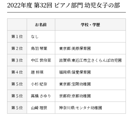
2022年度 第32回 ピアノ部門 幼児女子の部
お名前
学校・学歴
第１位
なし
第２位
鳥羽 琴葉
東京都:美原保育園
第３位
中江 世伶菜
滋賀県:東近江市立さくらんぼ幼児園
第４位
趙 梓琪
福岡県:信愛保育園
第５位
小杉 妃奈
東京都:宝陽幼稚園
第５位
髙橋 さゆり
京都府:京都幼稚園
第５位
山崎 理世
神奈川県:モンタナ幼稚園