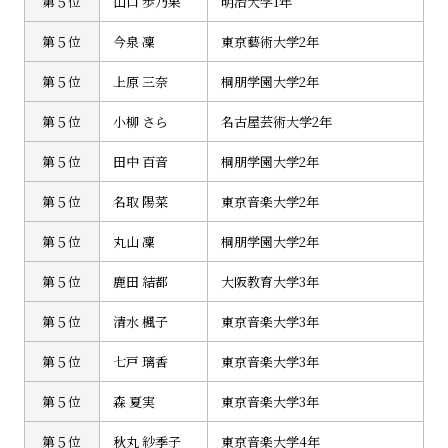
第５位
山口 歩乃果
明治大学1年
第５位
今泉 凜
東京藝術大学2年
第５位
上原 三奈
桐朋学園大学2年
第５位
小柳 さら
名古屋芸術大学2年
第５位
田中 百音
桐朋学園大学2年
第５位
名取 陽菜
東京音楽大学2年
第５位
丸山 凜
桐朋学園大学2年
第５位
鹿田 結都
大阪教育大学3年
第５位
清水 楓子
東京音楽大学3年
第５位
七戸 璃香
東京音楽大学3年
第５位
森 夏実
東京音楽大学3年
第５位
秋丸 紗季子
東京音楽大学4年