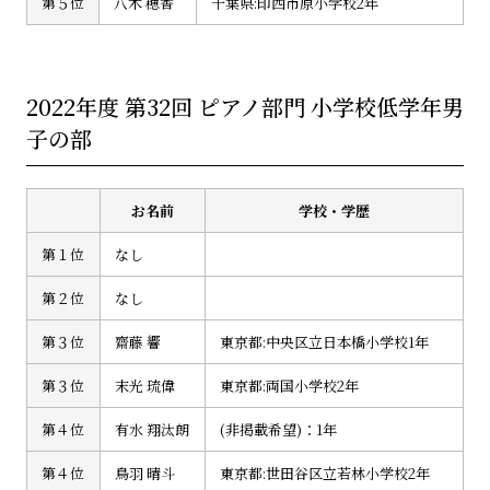
第５位
八木 穂香
千葉県:印西市原小学校2年
2022年度 第32回 ピアノ部門 小学校低学年男
子の部
お名前
学校・学歴
第１位
なし
第２位
なし
第３位
齋藤 響
東京都:中央区立日本橋小学校1年
第３位
末光 琉偉
東京都:両国小学校2年
第４位
有水 翔汰朗
(非掲載希望)：1年
第４位
鳥羽 晴斗
東京都:世田谷区立若林小学校2年