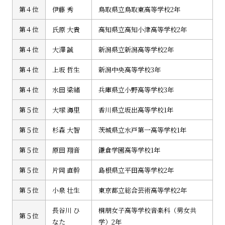
第４位
伊藤 秀
鳥取県立鳥取東高等学校2年
第４位
氏原 大貴
高知県立高知小津高等学校2年
第４位
大澤 誠
新潟県立新潟高等学校2年
第４位
上坂 哲生
新潟中央高等学校3年
第４位
水田 梁緒
兵庫県立小野高等学校3年
第５位
大塚 海里
香川県立坂出高等学校1年
第５位
杉森 大智
茨城県立水戸第一高等学校1年
第５位
原田 翔音
鎌倉学園高等学校1年
第５位
片岡 直幹
島根県立平田高等学校2年
第５位
小泉 壮生
東京都立総合芸術高等学校2年
長谷川 ひ
桐朋女子高等学校音楽科（男女共
第５位
なた
学）2年