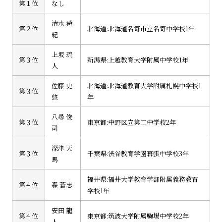
第１位
なし
清水 舜
第２位
北海道:北海道名寄市立名寄中学校1年
紀
上坂 琉
第３位
新潟県:上越教育大学附属中学校1年
人
佐藤 史
北海道:北海道教育大学附属札幌中学校1
第３位
悠
年
八尋 俊
第３位
東京都:中野区立第二中学校2年
司
深津 天
第３位
千葉県:渋谷教育学園幕張中学校3年
馬
福井県:福井大学教育学部附属義務教育
第４位
森 蒼志
学校1年
安田 龍
第４位
東京都:筑波大学附属駒場中学校2年
人