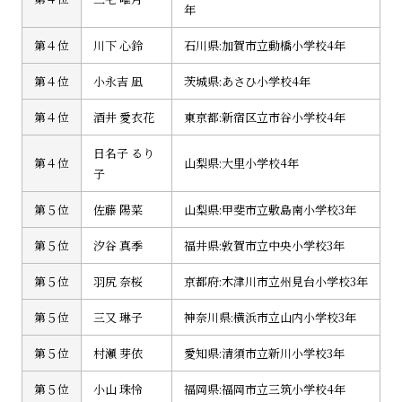
年
第４位
川下 心鈴
石川県:加賀市立動橋小学校4年
第４位
小永吉 凪
茨城県:あさひ小学校4年
第４位
酒井 愛衣花
東京都:新宿区立市谷小学校4年
日名子 るり
第４位
山梨県:大里小学校4年
子
第５位
佐藤 陽菜
山梨県:甲斐市立敷島南小学校3年
第５位
汐谷 真季
福井県:敦賀市立中央小学校3年
第５位
羽尻 奈桜
京都府:木津川市立州見台小学校3年
第５位
三又 琳子
神奈川県:横浜市立山内小学校3年
第５位
村瀬 芽依
愛知県:清須市立新川小学校3年
第５位
小山 珠怜
福岡県:福岡市立三筑小学校4年