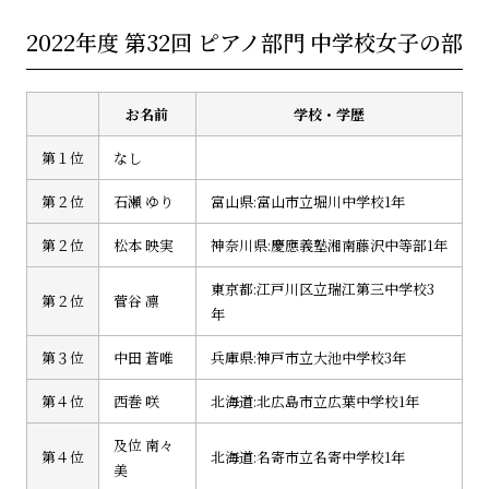
2022年度 第32回 ピアノ部門 中学校女子の部
お名前
学校・学歴
第１位
なし
第２位
石瀬 ゆり
富山県:富山市立堀川中学校1年
第２位
松本 映実
神奈川県:慶應義塾湘南藤沢中等部1年
東京都:江戸川区立瑞江第三中学校3
第２位
菅谷 凛
年
第３位
中田 蒼唯
兵庫県:神戸市立大池中学校3年
第４位
西巻 咲
北海道:北広島市立広葉中学校1年
及位 南々
第４位
北海道:名寄市立名寄中学校1年
美