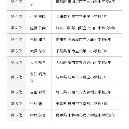
第４位
京都府:京田辺市立三山木小学校6年
る
第４位
小関 美陽
北海道:札幌市立平岸小学校6年
第４位
佐藤 日向
神奈川県:葉山町立上山口小学校6年
第４位
柘植 和花
愛知県:名古屋市立大高小学校6年
第５位
大澤 なな
千葉県:柏市立柏第一小学校5年
第５位
大同 咲希
大阪府:堺市立東浅香山小学校5年
安江 帆乃
第５位
岐阜県:岐阜市立鷺山小学校5年
香
第５位
吉田 彩希
埼玉県:八潮市立大曽根小学校5年
第５位
中村 碧
千葉県:野田市立南部小学校6年
第５位
中村 美音
兵庫県:小林聖心女子学院小学校6年