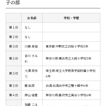
子の部
お名前
学校・学歴
第１位
なし
第２位
なし
第３位
川嶋 美結
東京都:中野区立白桜小学校5年
吉川 すみ
第３位
神奈川県:横浜市立大岡小学校5年
れ
大澤 英怜
埼玉県:埼玉大学教育学部附属小学校
第３位
七
6年
第３位
鄭 鉯潔
台湾:台湾台中市立雙十國中6年
第４位
押山 結愛
神奈川県:藤沢市立高谷小学校6年
加藤 こは