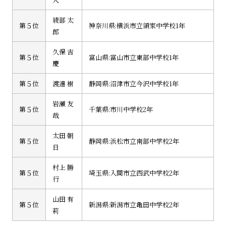
綾部 太
第５位
神奈川県:横浜市立領家中学校1年
郎
久保 吉
第５位
富山県:富山市立東部中学校1年
慶
第５位
渡邉 樹
静岡県:沼津市立今沢中学校1年
岩瀬 友
第５位
千葉県:市川中学校2年
哉
太田 朝
第５位
静岡県:浜松市立南部中学校2年
日
村上 勝
第５位
埼玉県:入間市立西武中学校2年
行
山田 有
第５位
新潟県:新潟市立亀田中学校2年
莉