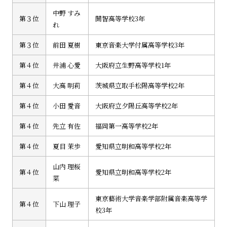
中野 すみ
第３位
開智高等学校3年
れ
第３位
前田 夏樹
東京音楽大学付属高等学校3年
第４位
井浦 心愛
大阪府立生野高等学校1年
第４位
大高 明莉
茨城県立取手松陽高等学校2年
第４位
小田 愛音
大阪府立夕陽丘高等学校2年
第４位
先立 有佐
福岡第一高等学校2年
第４位
夏目 茉歩
愛知県立明和高等学校2年
山内 理桜
第４位
愛知県立明和高等学校2年
菜
東京藝術大学音楽学部附属音楽高等学
第４位
下山 理子
校3年