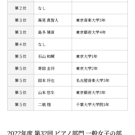
第２位
なし
第３位
高見 真智人
東京音楽大学3年
第３位
島多 璃音
東京藝術大学4年
第４位
なし
第５位
石山 和暉
東京大学1年
第５位
寄田 圭将
東京大学2年
第５位
田本 将也
名古屋音楽大学3年
第５位
山本 悠生
東京藝術大学3年
第５位
二瓶 翔
千葉大学大学院1年
2022年度 第32回 ピアノ部門 一般女子の部