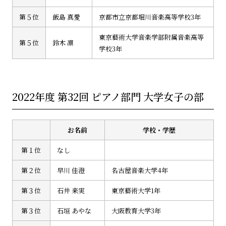
第５位
飯島 真愛
京都市立京都堀川音楽高等学校3年
東京藝術大学音楽学部附属音楽高等
第５位
鈴木 凛
学校3年
2022年度 第32回 ピアノ部門 大学女子の部
お名前
学校・学歴
第１位
なし
第２位
早川 佳澄
名古屋音楽大学4年
第３位
石井 来実
東京藝術大学1年
第３位
石垣 あやな
大阪教育大学3年