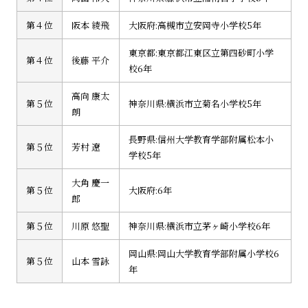
第４位
阪本 綾飛
大阪府:高槻市立安岡寺小学校5年
東京都:東京都江東区立第四砂町小学
第４位
後藤 平介
校6年
高向 康太
第５位
神奈川県:横浜市立菊名小学校5年
朗
長野県:信州大学教育学部附属松本小
第５位
芳村 遼
学校5年
大角 慶一
第５位
大阪府:6年
郎
第５位
川原 悠聖
神奈川県:横浜市立茅ヶ崎小学校6年
岡山県:岡山大学教育学部附属小学校6
第５位
山本 雪詠
年