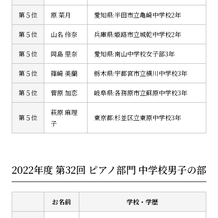
第５位
原 菜月
愛知県:半田市立亀崎中学校2年
第５位
山名 伶奈
兵庫県:姫路市立城乾中学校2年
第５位
岡島 里奈
愛知県:南山中学校女子部3年
第５位
篠崎 美蘭
栃木県:宇都宮市立横川中学校3年
第５位
菅原 加恋
岐阜県:各務原市立蘇原中学校3年
萩原 麻理
第５位
東京都:杉並区立東原中学校3年
子
2022年度 第32回 ピアノ部門 中学校男子の部
お名前
学校・学歴