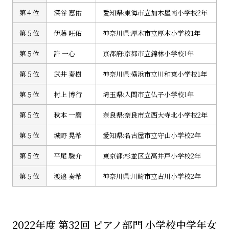
第４位
深谷 恵佑
愛知県:東海市立加木屋南小学校2年
第５位
伊藤 旺佑
神奈川県:厚木市立厚木小学校1年
第５位
許 一心
京都府:京都市立錦林小学校1年
第５位
武井 奏樹
神奈川県:横浜市立川和東小学校1年
第５位
村上 博行
埼玉県:入間市立仏子小学校1年
第５位
秋本 一磨
奈良県:奈良市立西大寺北小学校2年
第５位
城野 晃希
愛知県:名古屋市立守山小学校2年
第５位
平尾 駿介
東京都:杉並区立高井戸小学校2年
第５位
渡邉 奏希
神奈川県:川崎市立古川小学校2年
2022年度 第32回 ピアノ部門 小学校中学年女