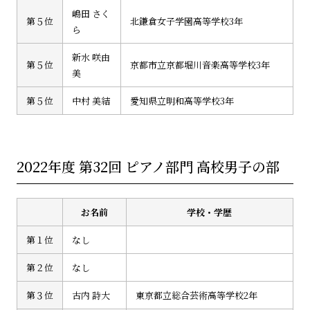
嶋田 さく
第５位
北鎌倉女子学園高等学校3年
ら
新水 咲由
第５位
京都市立京都堀川音楽高等学校3年
美
第５位
中村 美結
愛知県立明和高等学校3年
2022年度 第32回 ピアノ部門 高校男子の部
お名前
学校・学歴
第１位
なし
第２位
なし
第３位
古内 詩大
東京都立総合芸術高等学校2年