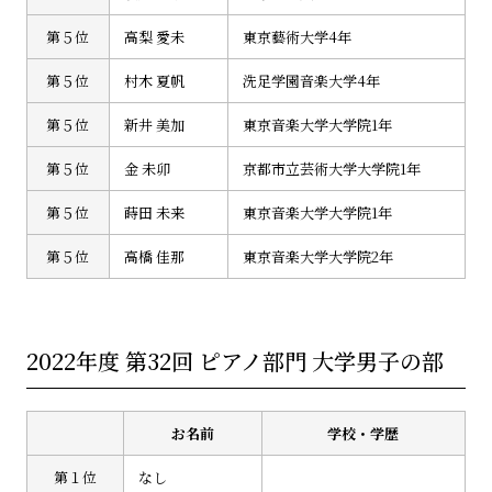
第５位
高梨 愛未
東京藝術大学4年
第５位
村木 夏帆
洗足学園音楽大学4年
第５位
新井 美加
東京音楽大学大学院1年
第５位
金 未卯
京都市立芸術大学大学院1年
第５位
蒔田 未来
東京音楽大学大学院1年
第５位
高橋 佳那
東京音楽大学大学院2年
2022年度 第32回 ピアノ部門 大学男子の部
お名前
学校・学歴
第１位
なし