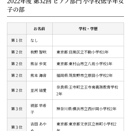
2022年度 第32回 ピアノ部門 小学校低学年女
子の部
お名前
学校・学歴
第１位
なし
第２位
秋野 智咲
東京都:目黒区立不動小学校1年
第２位
熊谷 歩実
東京都:東村山市立八坂小学校1年
第２位
熊本 海音
福岡県:筑紫野市立原田小学校2年
奈良県:王寺町立王寺南義務教育学校
第２位
並河 結愛
2年
綾部 早希
第３位
神奈川県:横浜市立西が岡小学校2年
子
吉田 あや
東京都:東京都文京区立林町小学校2
第３位
め
年