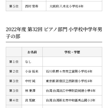
第５位
西村 安寿
大阪府:八木北小学校4年
2022年度 第32回 ピアノ部門 小学校中学年男
子の部
お名前
学校・学歴
第１位
なし
第２位
小谷 拓未
石川県:野々市市立富陽小学校4年
第３位
中村 純
東京都:新宿区立西新宿小学校4年
第３位
林 秉澤
台湾:台湾淡江中學附設純德小學4年
第４位
呂 芨歐
台湾:台湾新北市中和區秀山國小3年