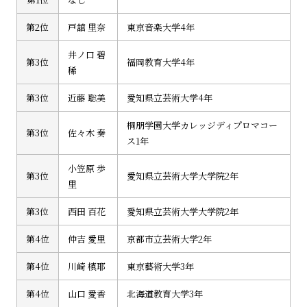
第2位
戸舘 里奈
東京音楽大学4年
井ノ口 碧
第3位
福岡教育大学4年
稀
第3位
近藤 聡美
愛知県立芸術大学4年
桐朋学園大学カレッジディプロマコー
第3位
佐々木 奏
ス1年
小笠原 歩
第3位
愛知県立芸術大学大学院2年
里
第3位
西田 百花
愛知県立芸術大学大学院2年
第4位
仲吉 愛里
京都市立芸術大学2年
第4位
川崎 槙耶
東京藝術大学3年
第4位
山口 愛香
北海道教育大学3年