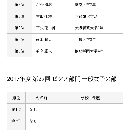
第5位
村松 海渡
東京大学2年
第5位
村山 佳輝
立命館大学2年
第5位
下久 聡二郎
大阪音楽大学3年
第5位
藤永 貴大
一橋大学3年
第5位
樋高 雄太
桐朋学園大学4年
2017年度 第27回 ピアノ部門 一般女子の部
順位
お名前
学校・学歴
第1位
なし
第2位
なし