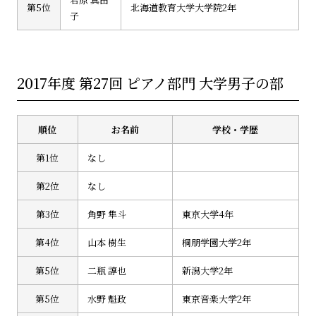
第5位
北海道教育大学大学院2年
子
2017年度 第27回 ピアノ部門 大学男子の部
順位
お名前
学校・学歴
第1位
なし
第2位
なし
第3位
角野 隼斗
東京大学4年
第4位
山本 樹生
桐朋学園大学2年
第5位
二瓶 諄也
新潟大学2年
第5位
水野 魁政
東京音楽大学2年