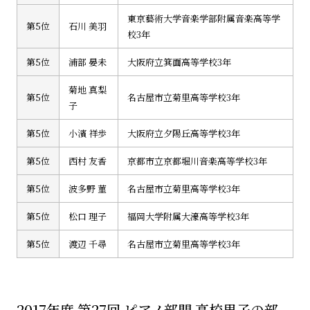
東京藝術大学音楽学部附属音楽高等学
第5位
石川 美羽
校3年
第5位
浦部 晏未
大阪府立箕面高等学校3年
菊地 真梨
第5位
名古屋市立菊里高等学校3年
子
第5位
小濱 祥歩
大阪府立夕陽丘高等学校3年
第5位
西村 友香
京都市立京都堀川音楽高等学校3年
第5位
波多野 菫
名古屋市立菊里高等学校3年
第5位
松口 理子
福岡大学附属大濠高等学校3年
第5位
渡辺 千尋
名古屋市立菊里高等学校3年
2017年度 第27回 ピアノ部門 高校男子の部