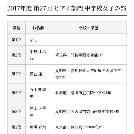
2017年度 第27回 ピアノ部門 中学校女子の部
順位
お名前
学校・学歴
第1位
なし
中野 すみ
第2位
埼玉県：開智学園総合部1年
れ
愛知県：愛知教育大学附属名古屋中学
第2位
横並 遥
校2年
五十嵐 聖
第3位
北海道：旭川市立広陵中学校1年
兎
井上 珠里
第3位
愛知県：名古屋市立山田東中学校3年
亜
第3位
馬場 彩乃
東京都：桐朋女子中学校3年