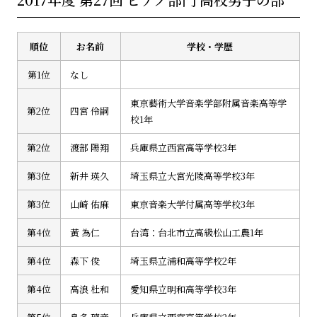
順位
お名前
学校・学歴
第1位
なし
東京藝術大学音楽学部附属音楽高等学
第2位
四宮 伶嗣
校1年
第2位
渡部 陽翔
兵庫県立西宮高等学校3年
第3位
新井 瑛久
埼玉県立大宮光陵高等学校3年
第3位
山崎 佑麻
東京音楽大学付属高等学校3年
第4位
黃 為仁
台湾：台北市立高級松山工農1年
第4位
森下 俊
埼玉県立浦和高等学校2年
第4位
高浪 杜和
愛知県立明和高等学校3年