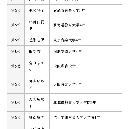
第5位
平林 咲子
武蔵野音楽大学3年
北浦 由花
第5位
北海道教育大学4年
里
第5位
近藤 志保
東京音楽大学4年
第5位
根岸 杏
桐朋学園大学4年
畠中 ちえ
第5位
大阪教育大学4年
な
渡邉 いち
第5位
大阪音楽大学4年
ご
大久保 規
第5位
北海道教育大学大学院1年
子
第5位
諸原 康代
洗足学園音楽大学大学院1年
若原 真由