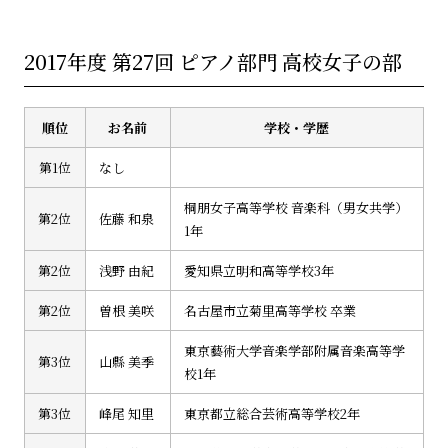
2017年度 第27回 ピアノ部門 高校女子の部
順位
お名前
学校・学歴
第1位
なし
桐朋女子高等学校 音楽科（男女共学）
第2位
佐藤 和泉
1年
第2位
浅野 由紀
愛知県立明和高等学校3年
第2位
曽根 美咲
名古屋市立菊里高等学校 卒業
東京藝術大学音楽学部附属音楽高等学
第3位
山縣 美季
校1年
第3位
峰尾 知里
東京都立総合芸術高等学校2年