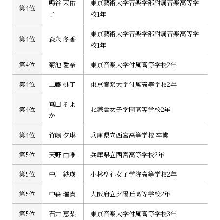
鳴谷 茉佑
東京藝術大学音楽学部附属音楽高等学
第4位
子
校1年
東京藝術大学音楽学部附属音楽高等学
第4位
森永 冬香
校1年
第4位
菊池 愛奈
東京音楽大学付属高等学校2年
第4位
工藤 桃子
東京音楽大学付属高等学校2年
嶌田 そよ
第4位
北鎌倉女子学園高等学校2年
か
第4位
竹嶋 夕琳
兵庫県立西宮高等学校 卒業
第5位
天野 由唯
兵庫県立西宮高等学校2年
第5位
中川 紗瑛
小林聖心女子学院高等学校2年
第5位
中森 瑞貴
大阪府立夕陽丘高等学校2年
第5位
石井 恵梨
東京音楽大学付属高等学校3年