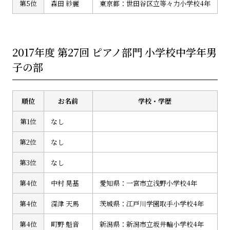
第5位
森田 紗麗
東京都：世田谷区立等々力小学校4年
2017年度 第27回 ピアノ部門 小学校中学年男
子の部
順位
お名前
学校・学歴
第1位
なし
第2位
なし
第3位
なし
第4位
中村 晃基
愛知県：一宮市立浅野小学校4年
第4位
深津 天馬
茨城県：江戸川学園取手小学校4年
第4位
町野 魁音
新潟県：新潟市立坂井輪小学校4年