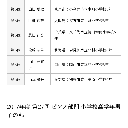
第5位
山田 夏歌
東京都：小金井市立本町小学校5年
第5位
阿部 紗奈
大阪府：枚方市立小倉小学校6年
千葉県：八千代市立勝田台南小学校6
第5位
恩田 花音
年
第5位
松崎 芽生
北海道：岩見沢市立北村小学校6年
山田 芽衣
第5位
岡山県：岡山市立箕島小学校6年
子
第5位
山本 優芽
愛知県：刈谷市立小高原小学校6年
2017年度 第27回 ピアノ部門 小学校高学年男
子の部