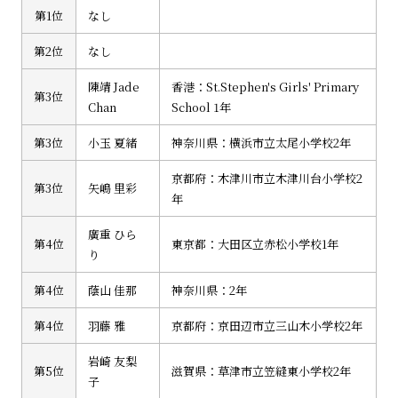
第1位
なし
第2位
なし
陳靖 Jade
香港：St.Stephen's Girls' Primary
第3位
Chan
School 1年
第3位
小玉 夏緒
神奈川県：横浜市立太尾小学校2年
京都府：木津川市立木津川台小学校2
第3位
矢嶋 里彩
年
廣重 ひら
第4位
東京都：大田区立赤松小学校1年
り
第4位
蔭山 佳那
神奈川県：2年
第4位
羽藤 雅
京都府：京田辺市立三山木小学校2年
岩崎 友梨
第5位
滋賀県：草津市立笠縫東小学校2年
子