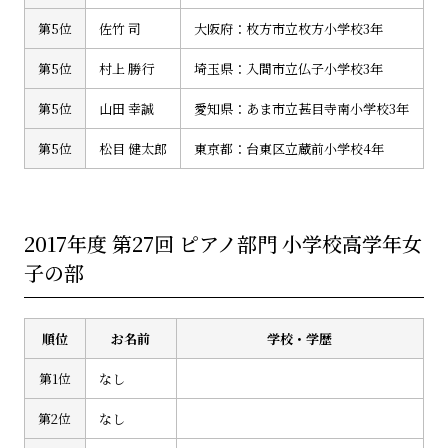
第5位
佐竹 司
大阪府：枚方市立枚方小学校3年
第5位
村上 勝行
埼玉県：入間市立仏子小学校3年
第5位
山田 幸誠
愛知県：あま市立甚目寺南小学校3年
第5位
松目 健太郎
東京都：台東区立蔵前小学校4年
2017年度 第27回 ピアノ部門 小学校高学年女
子の部
順位
お名前
学校・学歴
第1位
なし
第2位
なし