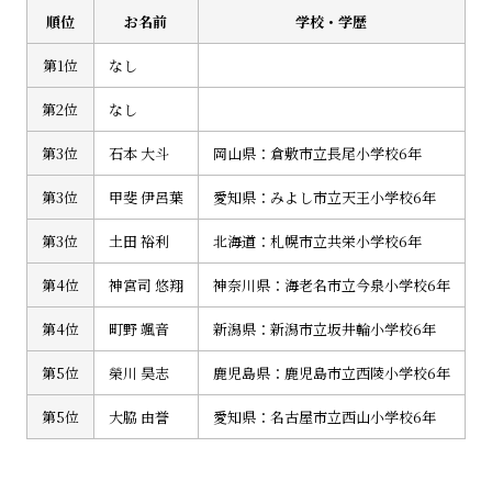
順位
お名前
学校・学歴
第1位
なし
第2位
なし
第3位
石本 大斗
岡山県：倉敷市立長尾小学校6年
第3位
甲斐 伊呂葉
愛知県：みよし市立天王小学校6年
第3位
土田 裕利
北海道：札幌市立共栄小学校6年
第4位
神宮司 悠翔
神奈川県：海老名市立今泉小学校6年
第4位
町野 颯音
新潟県：新潟市立坂井輪小学校6年
第5位
榮川 昊志
鹿児島県：鹿児島市立西陵小学校6年
第5位
大脇 由誉
愛知県：名古屋市立西山小学校6年