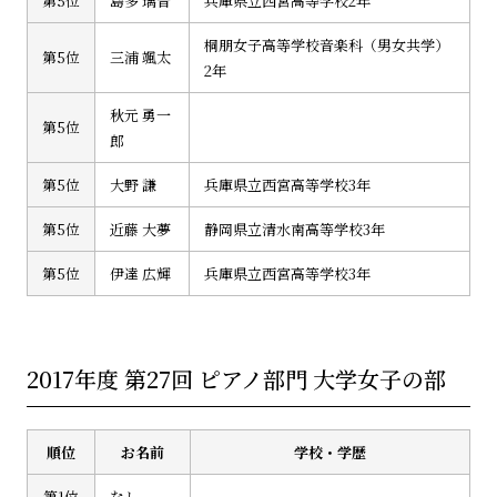
第5位
島多 璃音
兵庫県立西宮高等学校2年
桐朋女子高等学校音楽科（男女共学）
第5位
三浦 颯太
2年
秋元 勇一
第5位
郎
第5位
大野 謙
兵庫県立西宮高等学校3年
第5位
近藤 大夢
静岡県立清水南高等学校3年
第5位
伊達 広輝
兵庫県立西宮高等学校3年
2017年度 第27回 ピアノ部門 大学女子の部
順位
お名前
学校・学歴
第1位
なし