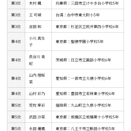
第3位
木村 楓
兵庫県：三田市立けやき台小学校5年
第3位
王 可媜
台湾：台中市東大附小5年
第3位
吉田 和
東京都：杉並区立桃井第四小学校6年
小川 真生
第4位
東京都：聖徳学園小学校5年
子
長谷川 美
第4位
茨城県：日立市立諏訪小学校6年
紀
山内 理桜
第4位
愛知県：一宮市立大徳小学校6年
菜
第4位
山村 彩乃
愛知県：豊田市立若林東小学校6年
第5位
荒牧 寧彩
福岡県：久山町立久原小学校5年
第5位
武田 沙菜
東京都：板橋区立板橋第十小学校5年
第5位
永田 優風
東京都：八王子市立散田小学校5年