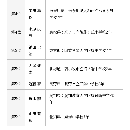
岡田 季
神奈川県：神奈川県大和市立つきみ野中
第4位
樹
学校2年
小原 広
第4位
鳥取県：米子市立後藤ヶ丘中学校2年
夢
鎌田 大
第5位
東京都：国立音楽大学附属中学校2年
翔
古屋 健
第5位
北海道：苫小牧市立沼ノ端中学校2年
太
第5位
近藤 奏
長野県：長野市立三陽中学校3年
愛知県：愛知教育大学附属岡崎中学校3
第5位
橋本 龍
年
山田 義
第5位
愛知県：東海中学校3年
敬