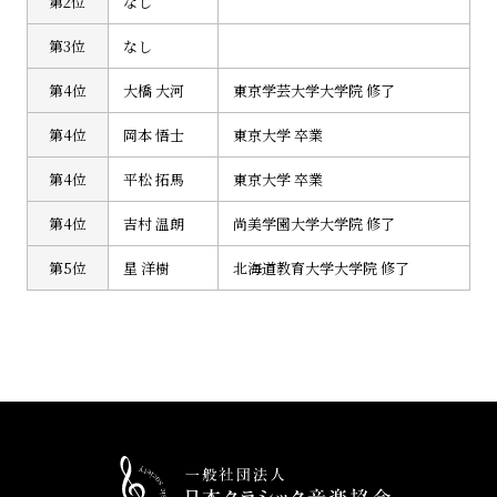
第2位
なし
第3位
なし
第4位
大橋 大河
東京学芸大学大学院 修了
第4位
岡本 悟士
東京大学 卒業
第4位
平松 拓馬
東京大学 卒業
第4位
吉村 温朗
尚美学園大学大学院 修了
第5位
星 洋樹
北海道教育大学大学院 修了