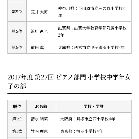
神奈川県：小田原市立三の丸小学校2
第5位
荒井 大河
年
滋賀県：滋賀大学教育学部附属小学校
第5位
浜川 遼也
2年
第5位
前田 翼
兵庫県：西宮市立甲子園浜小学校2年
2017年度 第27回 ピアノ部門 小学校中学年女
子の部
順位
お名前
学校・学歴
第1位
清水 結菜
大阪府：貝塚市立西小学校4年
第1位
竹内 理恵
東京都：桐朋小学校4年