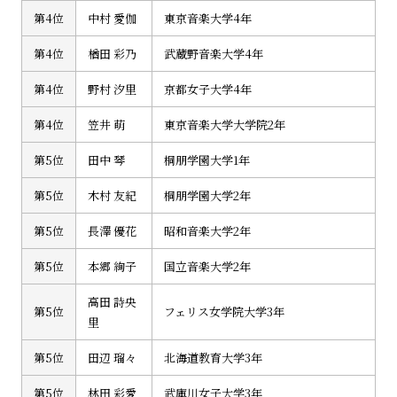
第4位
中村 愛伽
東京音楽大学4年
第4位
楢田 彩乃
武蔵野音楽大学4年
第4位
野村 汐里
京都女子大学4年
第4位
笠井 萌
東京音楽大学大学院2年
第5位
田中 琴
桐朋学園大学1年
第5位
木村 友紀
桐朋学園大学2年
第5位
長澤 優花
昭和音楽大学2年
第5位
本郷 絢子
国立音楽大学2年
高田 詩央
第5位
フェリス女学院大学3年
里
第5位
田辺 瑠々
北海道教育大学3年
第5位
林田 彩愛
武庫川女子大学3年