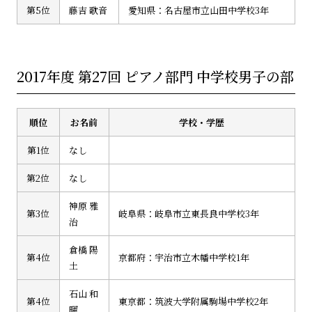
第5位
藤吉 歌音
愛知県：名古屋市立山田中学校3年
2017年度 第27回 ピアノ部門 中学校男子の部
順位
お名前
学校・学歴
第1位
なし
第2位
なし
神原 雅
第3位
岐阜県：岐阜市立東長良中学校3年
治
倉橋 陽
第4位
京都府：宇治市立木幡中学校1年
土
石山 和
第4位
東京都：筑波大学附属駒場中学校2年
暉