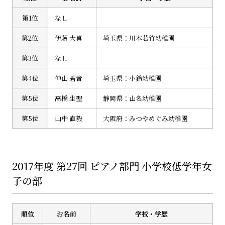
第1位
なし
第2位
伊藤 大喜
埼玉県：川本若竹幼稚園
第3位
なし
第4位
仲山 碧音
埼玉県：小鈴幼稚園
第5位
高橋 生聖
静岡県：山名幼稚園
第5位
山中 直毅
大阪府：みつやめぐみ幼稚園
2017年度 第27回 ピアノ部門 小学校低学年女
子の部
順位
お名前
学校・学歴