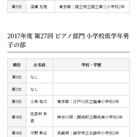
第5位
深瀬 友理
東京都：国立市立国立第三小学校2年
2017年度 第27回 ピアノ部門 小学校低学年男
子の部
順位
お名前
学校・学歴
第1位
なし
第2位
なし
第3位
小林 祐太
東京都：江戸川区立臨海小学校2年
佐部利 有
第4位
神奈川県：開成町立開成南小学校1年
真
第4位
平野 隼汰
長崎県：諫早市立北諫早小学校2年