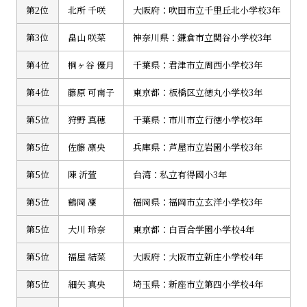
第2位
北所 千咲
大阪府：吹田市立千里丘北小学校3年
第3位
畠山 咲菜
神奈川県：鎌倉市立関谷小学校3年
第4位
桐ヶ谷 優月
千葉県：君津市立周西小学校3年
第4位
藤原 可南子
東京都：板橋区立徳丸小学校3年
第5位
狩野 真穂
千葉県：市川市立行徳小学校3年
第5位
佐藤 凛央
兵庫県：芦屋市立岩園小学校3年
第5位
陳 沂萱
台湾：私立有得國小3年
第5位
鶴岡 凜
福岡県：福岡市立玄洋小学校3年
第5位
大川 玲奈
東京都：白百合学園小学校4年
第5位
福屋 結菜
大阪府：大阪市立新庄小学校4年
第5位
細矢 真央
埼玉県：新座市立第四小学校4年