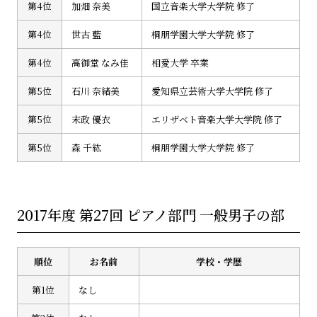
第4位
加畑 奈美
国立音楽大学大学院 修了
第4位
世古 藍
桐朋学園大学大学院 修了
第4位
高御堂 なみ佳
相愛大学 卒業
第5位
石川 奈緒美
愛知県立芸術大学大学院 修了
第5位
末政 優衣
エリザベト音楽大学大学院 修了
第5位
森 千紘
桐朋学園大学大学院 修了
2017年度 第27回 ピアノ部門 一般男子の部
順位
お名前
学校・学歴
第1位
なし