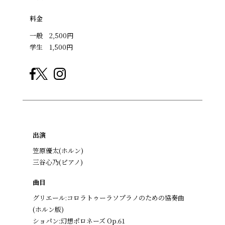
料金
一般 2,500円
学生 1,500円
出演
笠原優太(ホルン)
三谷心乃(ピアノ)
曲目
グリエール:コロラトゥーラソプラノのための協奏曲
(ホルン版)
ショパン:幻想ポロネーズ Op.61