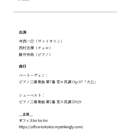
出演
寺西一巳（ヴァイオリン）
西村志保（チェロ）
藤井快哉（ピアノ）
曲目
ベートーヴェン：
ピアノ三重奏曲 第7番 変ロ長調 Op.97「大公」
シューベルト：
ピアノ三重奏曲 第2番 変ホ長調 D929
＿主催＿
オフィスtoi toi toi
https://office-toitoitoi.mystrikingly.com/