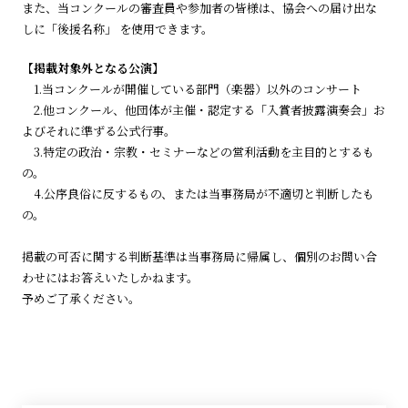
また、当コンクールの審査員や参加者の皆様は、協会への届け出な
しに「後援名称」 を使用できます。
【
掲載対象外となる公演】
1.当コンクールが開催している部門（楽器）以外のコンサート
2.他コンクール、他団体が主催・認定する「入賞者披露演奏会」お
よびそれに準ずる公式行事。
3.特定の政治・宗教・セミナーなどの営利活動を主目的とするも
の。
4.公序良俗に反するもの、または当事務局が不適切と判断したも
の。
掲載の可否に関する判断基準は当事務局に帰属し、個別のお問い合
わせにはお答えいたしかねます。
予めご了承ください。