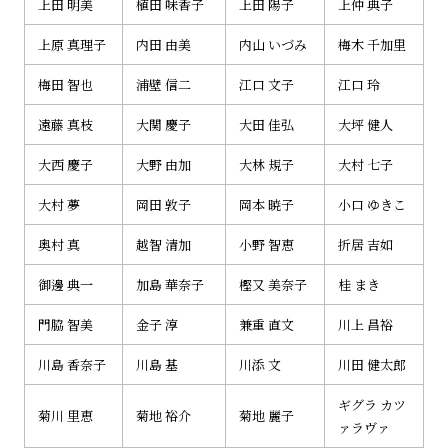
上田 明美
植田 味香子
上田 陽子
上仲 典子
上原 真理子
内田 由美
内山 いづみ
梅木 千加里
梅田 智也
浦壁 信二
江口 文子
江口 玲
遠藤 真枝
大関 慶子
大田 佳弘
大坪 健人
大西 慶子
大野 由加
大林 規子
大村 七子
大村 夢
岡田 敦子
岡本 暁子
小口 ゆきこ
奥村 真
越智 清加
小野 智恵
折居 吉如
御邊 典一
加島 華奈子
樫又 美奈子
桂 まき
門脇 智美
金子 淳
兼重 直文
川上 昌裕
川島 香奈子
川島 基
川添 文
川田 健太郎
ギグラ カツ
菊川 里恵
菊地 裕介
菊地 麗子
ァラヴァ