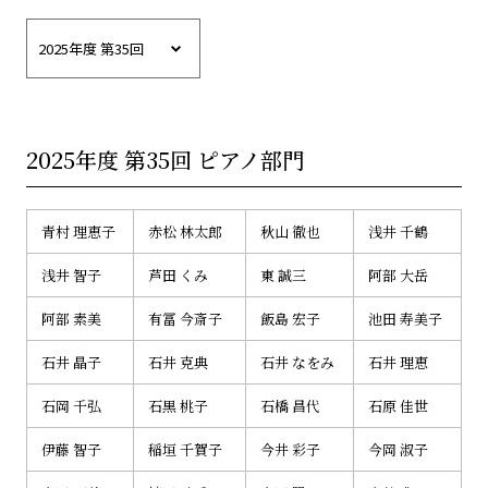
2025年度 第35回 ピアノ部門
青村 理恵子
赤松 林太郎
秋山 徹也
浅井 千鶴
浅井 智子
芦田 くみ
東 誠三
阿部 大岳
阿部 素美
有冨 今斎子
飯島 宏子
池田 寿美子
石井 晶子
石井 克典
石井 なをみ
石井 理恵
石岡 千弘
石黒 桃子
石橋 昌代
石原 佳世
伊藤 智子
稲垣 千賀子
今井 彩子
今岡 淑子