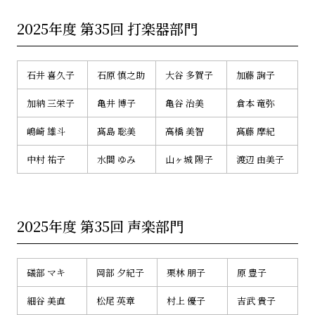
2025年度 第35回 打楽器部門
石井 喜久子
石原 慎之助
大谷 多賀子
加藤 詢子
加納 三栄子
亀井 博子
亀谷 治美
倉本 竜弥
嶋崎 雄斗
髙島 聡美
高橋 美智
髙藤 摩紀
中村 祐子
水間 ゆみ
山ヶ城 陽子
渡辺 由美子
2025年度 第35回 声楽部門
礒部 マキ
岡部 夕紀子
栗林 朋子
原 豊子
細谷 美直
松尾 英章
村上 優子
吉武 貴子