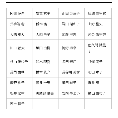
阿部 博光
安東 京平
池田 英三子
居城 麻里衣
井手端 聡
稲本 渡
岩田 瑞和子
上野 星矢
大隅 雅人
大西 圭子
加藤 里志
河合 佑里奈
佐久間 満里
川口 蒼太
黒田 由樹
河野 泰幸
子
杉山 佳代子
鈴木 理愛
多田 宏江
谷道 実子
長門 由華
橋本 眞介
長谷川 美樹
初田 章子
廣野 桃子
藤井 一男
細田 恭子
堀井 恵
松井 宏幸
美濃部 夏美
安岡 やよい
横山 由布子
若土 祥子