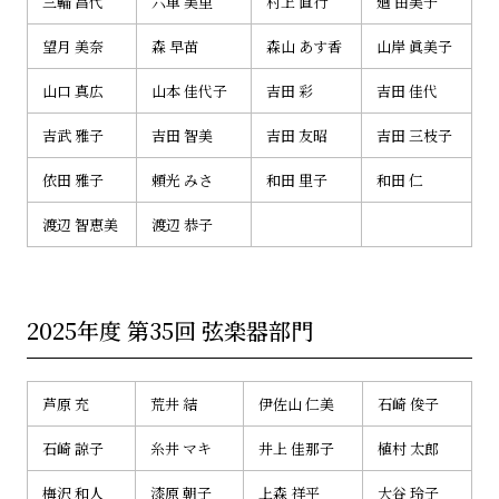
三輪 昌代
六車 美里
村上 直行
廻 由美子
望月 美奈
森 早苗
森山 あす香
山岸 眞美子
山口 真広
山本 佳代子
吉田 彩
吉田 佳代
吉武 雅子
吉田 智美
吉田 友昭
吉田 三枝子
依田 雅子
頼光 みさ
和田 里子
和田 仁
渡辺 智恵美
渡辺 恭子
2025年度 第35回 弦楽器部門
芦原 充
荒井 結
伊佐山 仁美
石崎 俊子
石崎 諒子
糸井 マキ
井上 佳那子
植村 太郎
梅沢 和人
漆原 朝子
上森 祥平
大谷 玲子