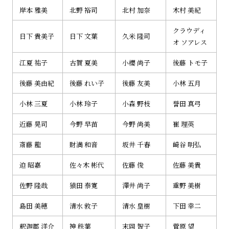
岸本 雅美
北野 裕司
北村 加奈
木村 美紀
クラウディ
日下 貴美子
日下 文葉
久米 隆司
オ ソアレス
江夏 祐子
古賀 夏美
小櫻 尚子
後藤 トモ子
後藤 美由紀
後藤 れい子
後藤 友美
小林 五月
小林 三夏
小林 玲子
小森 野枝
誉田 真弓
近藤 晃司
今野 早苗
今野 尚美
崔 理英
斎藤 龍
財満 和音
坂井 千春
崎谷 明弘
迫 昭嘉
佐々木 彬代
佐藤 俊
佐藤 美貴
佐野 隆哉
猿田 泰寛
澤井 尚子
重野 美樹
島田 美穂
清水 敦子
清水 皇樹
下田 幸二
釈迦郡 洋介
神 秩葉
末岡 智子
菅原 望