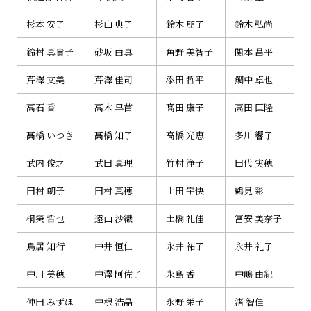
杉本 安子
杉山 典子
鈴木 朋子
鈴木 弘尚
鈴村 真貴子
砂坂 由真
角野 美智子
関本 昌平
芹澤 文美
芹澤 佳司
添田 哲平
鯛中 卓也
高石 香
高木 早苗
髙田 康子
高田 匡隆
髙橋 いつき
髙橋 知子
高橋 光恵
多川 響子
武内 俊之
武田 真理
竹村 浄子
田代 実穂
田村 朗子
田村 真穂
土田 宇快
鶴見 彩
桐榮 哲也
遠山 沙織
土橋 礼佳
冨安 美奈子
鳥居 知行
中井 恒仁
永井 祐子
永井 礼子
中川 美穂
中澤 阿佐子
永島 香
中嶋 由紀
仲田 みずほ
中根 浩晶
永野 栄子
渚 智佳