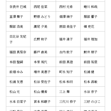
奈良井 巳城
西尾 佳菜
西村 元希
蜷川 和哉
韮澤 舞子
野原 みどり
畑澤 絢子
服部 響子
服部 浩美
濵尾 夕美
原田 美佳子
韓 吏花
日比谷 友妃
広野 和子
福井 達子
福井 理加
子
福田 真梨奈
藤戸 直美
古内 敦子
鮒井 朋子
本田 聖嗣
本家 規代
前田 真澄
前田 祐里
前畑 ゆみ
増井 美惠子
町永 知子
松浦 健
松浦 友恵
松谷 安佐子
松本 和将
松本 昌敏
松山 元
松山 優香
三上 舞
水谷 京子
水本 日菜子
宮本 和歌子
三代川 恭子
三好 のびこ