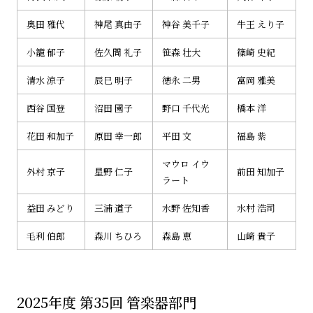
奥田 雅代
神尾 真由子
神谷 美千子
牛王 えり子
小籠 郁子
佐久間 礼子
笹森 壮大
篠崎 史紀
清水 涼子
辰巳 明子
徳永 二男
富岡 雅美
西谷 国登
沼田 園子
野口 千代光
橋本 洋
花田 和加子
原田 幸一郎
平田 文
福島 紫
マウロ イウ
外村 京子
星野 仁子
前田 知加子
ラート
益田 みどり
三浦 道子
水野 佐知香
水村 浩司
毛利 伯郎
森川 ちひろ
森島 恵
山﨑 貴子
2025年度 第35回 管楽器部門