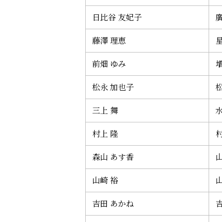
日比谷 友妃子
藤澤 理恵
前畑 ゆみ
松永 加也子
三上 舞
村上 隆
森山 あす香
山崎 裕
山
吉田 あかね