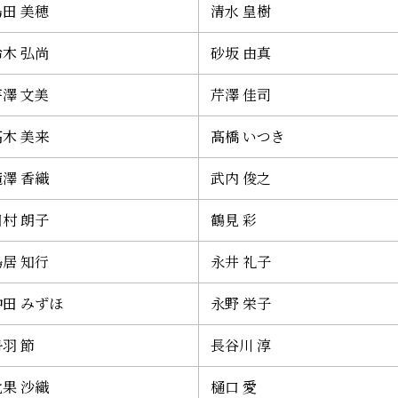
島田 美穂
清水 皇樹
鈴木 弘尚
砂坂 由真
芹澤 文美
芹澤 佳司
髙木 美来
髙橋 いつき
滝澤 香織
武内 俊之
田村 朗子
鶴見 彩
鳥居 知行
永井 礼子
仲田 みずほ
永野 栄子
羽 節
長谷川 淳
比果 沙織
樋口 愛