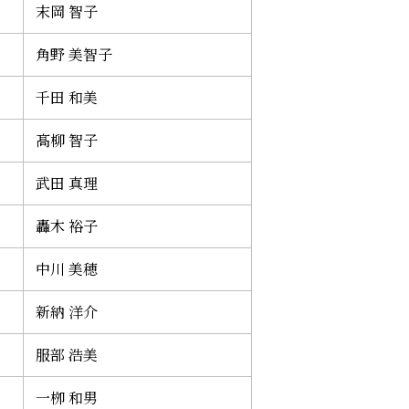
末岡 智子
角野 美智子
千田 和美
髙柳 智子
武田 真理
轟木 裕子
中川 美穂
新納 洋介
服部 浩美
一栁 和男