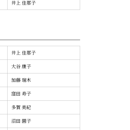
井上 佳那子
井上 佳那子
大谷 康子
加藤 瑞木
窪田 寿子
多賀 美紀
沼田 園子