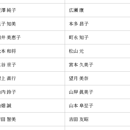
廣澤 純子
広瀬 康
星子 知美
本多 昌子
増井 美恵子
町永 知子
松本 和将
松山 元
水谷 京子
宮本 久美子
村上 直行
望月 美奈
山内 鈴子
山岸 眞美子
畑 誠
山本 阜至子
吉田 智美
吉田 友昭