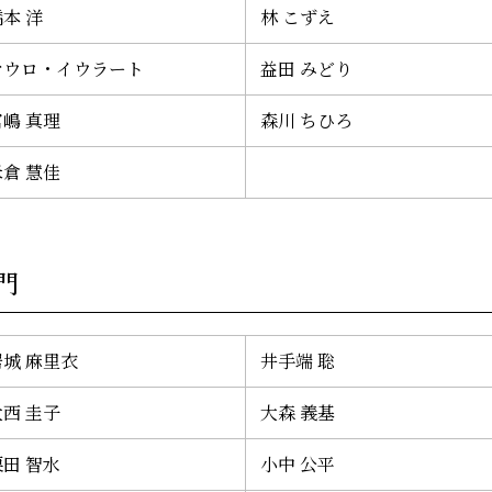
本 洋
林 こずえ
マウロ・イウラート
益田 みどり
宮嶋 真理
森川 ちひろ
米倉 慧佳
門
居城 麻里衣
井手端 聡
大西 圭子
大森 義基
栗田 智水
小中 公平