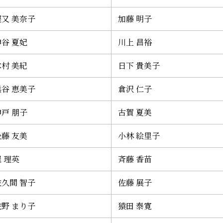
樫又 美奈子
加藤 明子
神谷 夏妃
川上 昌裕
木村 美紀
日下 貴美子
熊谷 恵美子
倉沢 仁子
神戸 朋子
古賀 夏美
後藤 友美
小林 絵里子
 理英
斉藤 香苗
佐久間 智子
佐藤 展子
佐野 まり子
猿田 泰寛