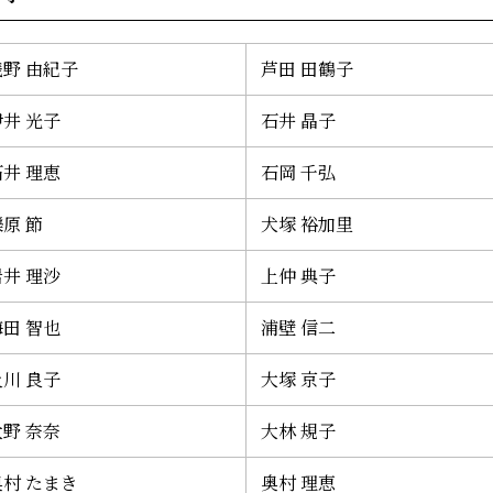
浅野 由紀子
芦田 田鶴子
伊井 光子
石井 晶子
石井 理恵
石岡 千弘
原 節
犬塚 裕加里
岩井 理沙
上仲 典子
梅田 智也
浦壁 信二
及川 良子
大塚 京子
大野 奈奈
大林 規子
奥村 たまき
奥村 理恵