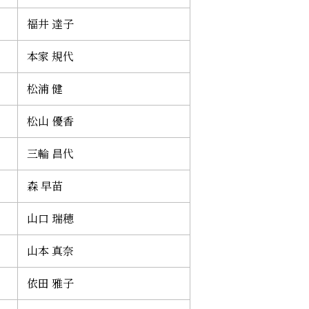
福井 達子
本家 規代
松浦 健
松山 優香
三輪 昌代
森 早苗
山口 瑞穂
山本 真奈
依田 雅子