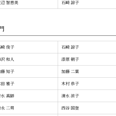
渡辺 智恵美
石崎 諒子
門
石崎 俊子
石崎 諒子
梅沢 和人
漆原 朝子
加藤 知子
加藤 二葉
木田 雅子
木村 恭子
清水 高師
清水 涼子
徳永 二男
西谷 国登