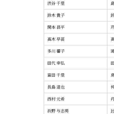
渋谷 千里
鈴木 貴子
関本 昌平
高木 早苗
多川 響子
田代 幸弘
富田 千里
長島 達也
西村 元希
丹
浜野 与志男