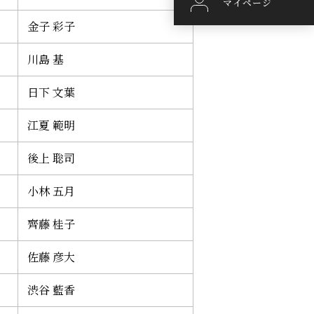
マイページ
金子 彩子
川島 基
日下 文葉
江夏 範明
後上 聡司
小林 五月
齊藤 桂子
佐藤 彦大
渋谷 藍香