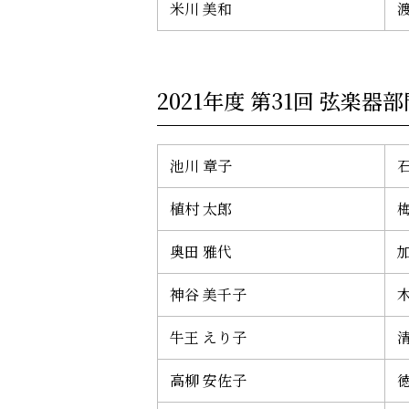
米川 美和
2021年度 第31回 弦楽器部
池川 章子
植村 太郎
奥田 雅代
神谷 美千子
牛王 えり子
高柳 安佐子