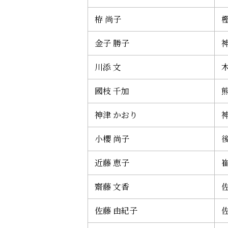
栫 尚子
金子 勝子
川添 文
國枝 千加
神津 かおり
小櫻 尚子
近藤 恵子
崔
齋藤 文香
佐藤 由紀子