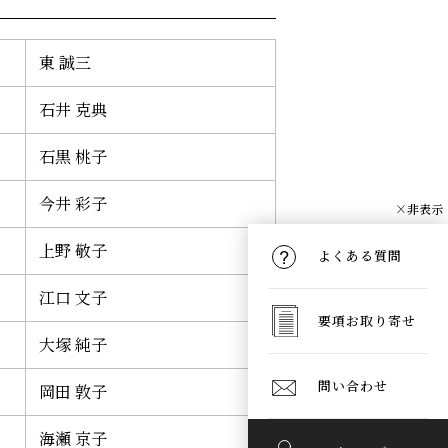
東 誠三
石井 克典
石黒 桃子
今井 彩子
×非表示
上野 敬子
よくある質問
江口 文子
要項お取り寄せ
大塚 純子
問い合わせ
岡田 敦子
海瀬 京子