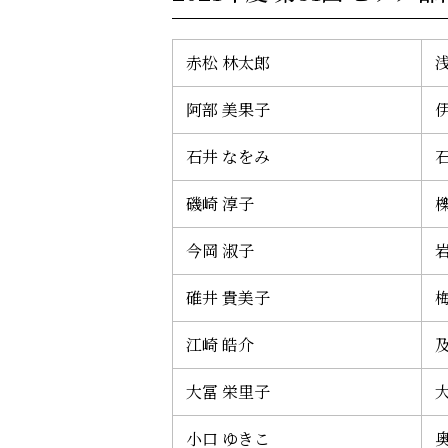
赤松 林太郎
阿部 美果子
石井 なをみ
磯崎 淳子
櫟
今岡 淑子
碓井 貴美子
江崎 皓介
大冨 栄里子
小口 ゆきこ