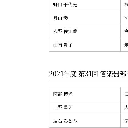
野口 千代光
橋
舟山 奏
水野 佐知香
山﨑 貴子
2021年度 第31回 管楽器部
阿部 博光
上野 星矢
居石 ひとみ